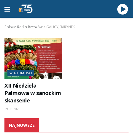
Polskie Radio Rzeszów
>
GALICYJSKIRYNEK
WIADOMOŚCI
XII Niedziela
Palmowa w sanockim
skansenie
29.03.2026
NAJNOWSZE