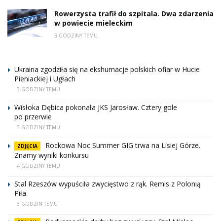
Rowerzysta trafił do szpitala. Dwa zdarzenia
w powiecie mieleckim
3 GODZINY TEMU
Ukraina zgodziła się na ekshumacje polskich ofiar w Hucie
Pieniackiej i Ugłach
3 GODZINY TEMU
Wisłoka Dębica pokonała JKS Jarosław. Cztery gole
po przerwie
3 GODZINY TEMU
Rockowa Noc Summer GIG trwa na Lisiej Górze.
ZDJĘCIA
Znamy wyniki konkursu
4 GODZINY TEMU
Stal Rzeszów wypuściła zwycięstwo z rąk. Remis z Polonią
Piła
6 GODZIN TEMU