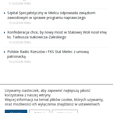
11 GODZIN TEMU
Szpital Specjalistyczny w Mielcu odpowiada związkom
zawodowym w sprawie programu naprawczego
13 GODZIN TEMU
Konfederacja chce, by nowy most w Stalowej Woli nosił imię
ks. Tadeusza Isakowicza-Zaleskiego
13 GODZIN TEMU
Polskie Radio Rzeszów i FKS Stal Mielec z umową
patronacką
14 GODZIN TEMU
Używamy ciasteczek, aby zapewnić najlepszą jakość
korzystania z naszej witryny.
Więcej informacji na temat plików cookie, których używamy,
oraz możliwości ich wyłączenia znajdziesz w ustawieniach.
Copyright © 2026Polskie Radio Rzeszów S.A. w likwidacj.
Wszelkie prawa zastrzeżone.