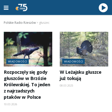
Polskie Radio Rzeszów
>
głuszec
WIADOMOŚCI
WIADOMOŚCI
Rozpoczęły się gody
W Leżajsku głuszce
głuszców w Brzózie
już tokują
Królewskiej. To jeden
08.03.2025
z najrzadszych
ptaków w Polsce
10.03.2026