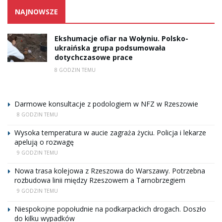
NAJNOWSZE
Ekshumacje ofiar na Wołyniu. Polsko-
ukraińska grupa podsumowała
dotychczasowe prace
8 GODZIN TEMU
Darmowe konsultacje z podologiem w NFZ w Rzeszowie
8 GODZIN TEMU
Wysoka temperatura w aucie zagraża życiu. Policja i lekarze
apelują o rozwagę
9 GODZIN TEMU
Nowa trasa kolejowa z Rzeszowa do Warszawy. Potrzebna
rozbudowa linii między Rzeszowem a Tarnobrzegiem
9 GODZIN TEMU
Niespokojne popołudnie na podkarpackich drogach. Doszło
do kilku wypadków