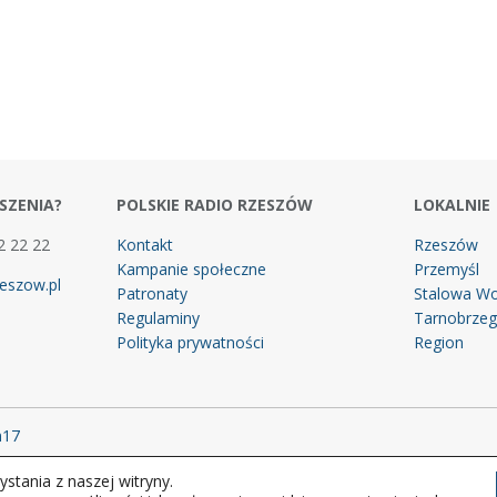
SZENIA?
POLSKIE RADIO RZESZÓW
LOKALNIE
2 22 22
Kontakt
Rzeszów
Kampanie społeczne
Przemyśl
eszow.pl
Patronaty
Stalowa Wo
Regulaminy
Tarnobrze
Polityka prywatności
Region
m17
stania z naszej witryny.
 prawa zastrzeżone.