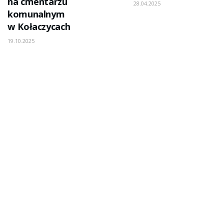
na cmentarzu
28.04.2025
komunalnym
w Kołaczycach
19.10.2025