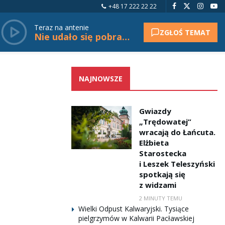
+48 17 222 22 22
Teraz na antenie
ZGŁOŚ TEMAT
Nie udało się pobrać tytułu.
NAJNOWSZE
Gwiazdy
„Trędowatej”
wracają do Łańcuta.
Elżbieta
Starostecka
i Leszek Teleszyński
spotkają się
z widzami
2 MINUTY TEMU
Wielki Odpust Kalwaryjski. Tysiące
pielgrzymów w Kalwarii Pacławskiej