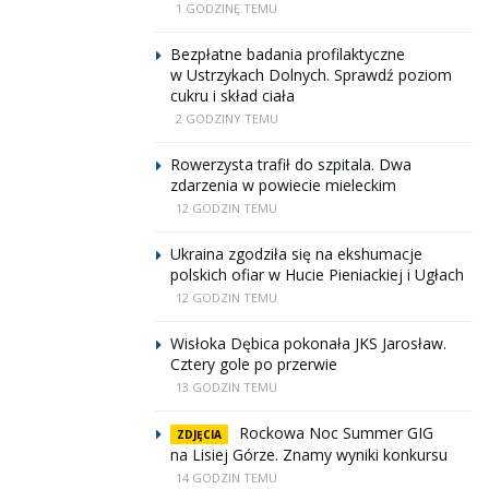
1 GODZINĘ TEMU
Bezpłatne badania profilaktyczne
w Ustrzykach Dolnych. Sprawdź poziom
cukru i skład ciała
2 GODZINY TEMU
Rowerzysta trafił do szpitala. Dwa
zdarzenia w powiecie mieleckim
12 GODZIN TEMU
Ukraina zgodziła się na ekshumacje
polskich ofiar w Hucie Pieniackiej i Ugłach
12 GODZIN TEMU
Wisłoka Dębica pokonała JKS Jarosław.
Cztery gole po przerwie
13 GODZIN TEMU
Rockowa Noc Summer GIG
ZDJĘCIA
na Lisiej Górze. Znamy wyniki konkursu
14 GODZIN TEMU