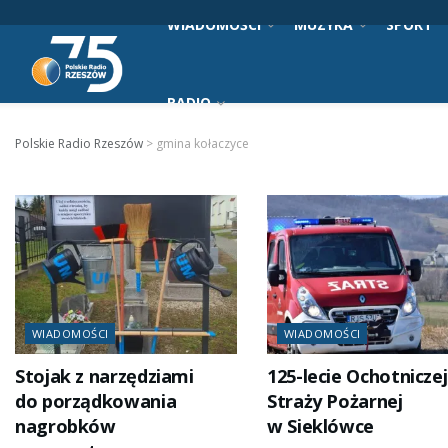
WIADOMOŚCI
MUZYKA
SPORT
RADIO
Polskie Radio Rzeszów
>
gmina kołaczyce
WIADOMOŚCI
WIADOMOŚCI
Stojak z narzędziami
125-lecie Ochotniczej
do porządkowania
Straży Pożarnej
nagrobków
w Sieklówce