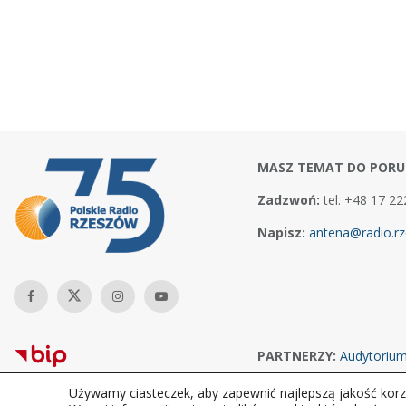
MASZ TEMAT DO PORU
Zadzwoń:
tel. +48 17 22
Napisz:
antena@radio.rz
PARTNERZY:
Audytoriu
Używamy ciasteczek, aby zapewnić najlepszą jakość korzy
Copyright © 2026Polskie Radio Rzeszów S.A. w likwidacj. Wszelkie