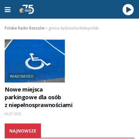
Polskie Radio Rzeszów
>
gmina Sędziszów Małopolski
WIADOMOŚCI
Nowe miejsca
parkingowe dla osób
z niepełnosprawnościami
04.07.2025
NAJNOWSZE