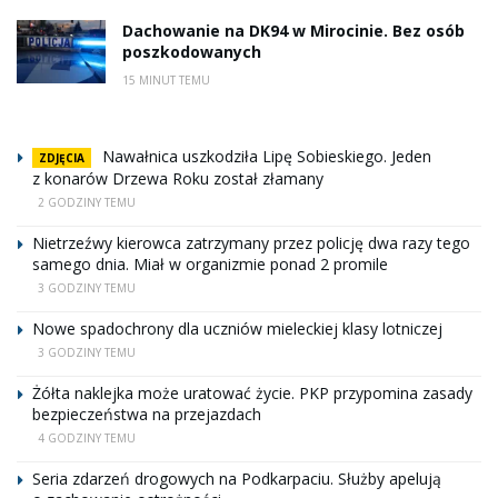
Dachowanie na DK94 w Mirocinie. Bez osób
poszkodowanych
15 MINUT TEMU
Nawałnica uszkodziła Lipę Sobieskiego. Jeden
ZDJĘCIA
z konarów Drzewa Roku został złamany
2 GODZINY TEMU
Nietrzeźwy kierowca zatrzymany przez policję dwa razy tego
samego dnia. Miał w organizmie ponad 2 promile
3 GODZINY TEMU
Nowe spadochrony dla uczniów mieleckiej klasy lotniczej
3 GODZINY TEMU
Żółta naklejka może uratować życie. PKP przypomina zasady
bezpieczeństwa na przejazdach
4 GODZINY TEMU
Seria zdarzeń drogowych na Podkarpaciu. Służby apelują