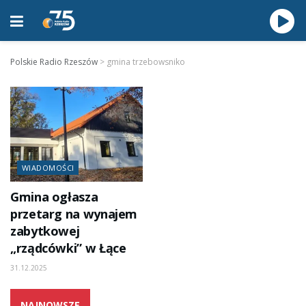
Polskie Radio Rzeszów
>
gmina trzebowsniko
WIADOMOŚCI
Gmina ogłasza
przetarg na wynajem
zabytkowej
„rządcówki” w Łące
31.12.2025
NAJNOWSZE