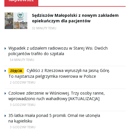
Sędziszów Małopolski z nowym zakładem
opiekuńczym dla pacjentów
32 MINUTY TEMU
Wypadek z udziałem radiowozu w Starej Wsi. Dwóch
policjantów trafiło do szpitala
54 MINUTY TEMU
Cykliści z Rzeszowa wyruszyli na Jasną Górę.
ZDJĘCIA
To najstarsza pielgrzymka rowerowa w Polsce
2 GODZINY TEMU
Czołowe zderzenie w Wiśniowej. Trzy osoby ranne,
wprowadzono ruch wahadłowy [AKTUALIZACJA]
3 GODZINY TEMU
35-latka miała ponad 5 promili. Omal nie utonęła
na kąpielisku
3 GODZINY TEMU