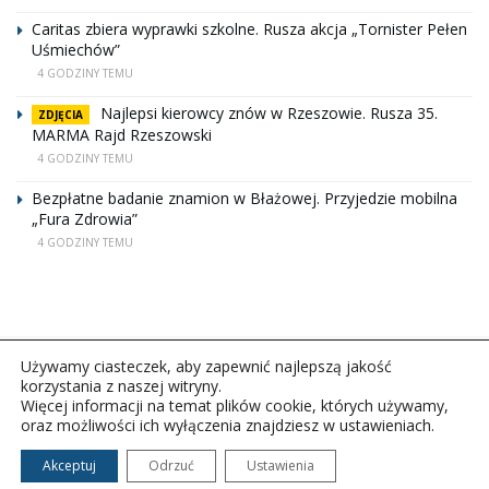
Caritas zbiera wyprawki szkolne. Rusza akcja „Tornister Pełen
Uśmiechów”
4 GODZINY TEMU
Najlepsi kierowcy znów w Rzeszowie. Rusza 35.
ZDJĘCIA
MARMA Rajd Rzeszowski
4 GODZINY TEMU
Bezpłatne badanie znamion w Błażowej. Przyjedzie mobilna
„Fura Zdrowia”
4 GODZINY TEMU
Używamy ciasteczek, aby zapewnić najlepszą jakość
korzystania z naszej witryny.
Więcej informacji na temat plików cookie, których używamy,
oraz możliwości ich wyłączenia znajdziesz w ustawieniach.
Copyright © 2026Polskie Radio Rzeszów S.A. w likwidacj.
Wszelkie prawa zastrzeżone.
Akceptuj
Odrzuć
Ustawienia