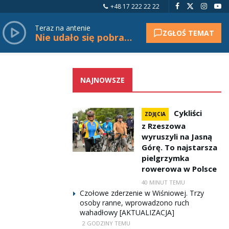
+48 17 222 22 22
Teraz na antenie
ZGŁOŚ TEMAT
Nie udało się pobrać tytułu.
NAJNOWSZE
Cykliści
ZDJĘCIA
z Rzeszowa
wyruszyli na Jasną
Górę. To najstarsza
pielgrzymka
rowerowa w Polsce
40 MINUT TEMU
Czołowe zderzenie w Wiśniowej. Trzy
osoby ranne, wprowadzono ruch
wahadłowy [AKTUALIZACJA]
2 GODZINY TEMU