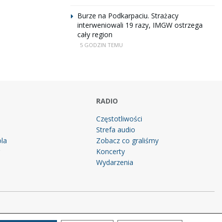
Burze na Podkarpaciu. Strażacy
interweniowali 19 razy, IMGW ostrzega
cały region
5 GODZIN TEMU
RADIO
Częstotliwości
Strefa audio
la
Zobacz co graliśmy
g
Koncerty
Wydarzenia