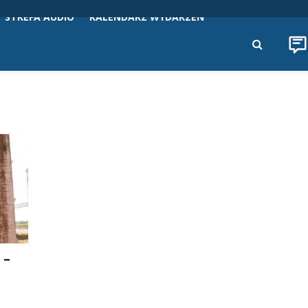
STREFA AUDIO
KALENDARZ WYDARZEŃ
 –