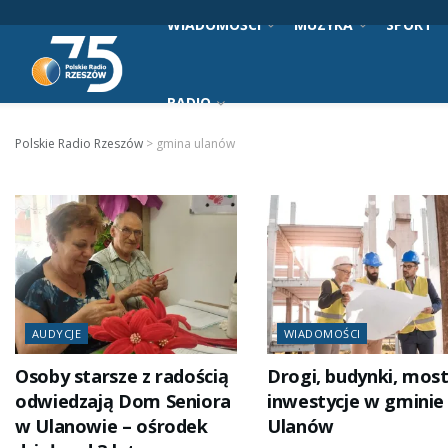
WIADOMOŚCI
MUZYKA
SPORT
RADIO
Polskie Radio Rzeszów
>
gmina ulanów
AUDYCJE
WIADOMOŚCI
Osoby starsze z radością
Drogi, budynki, most
odwiedzają Dom Seniora
inwestycje w gminie
w Ulanowie – ośrodek
Ulanów