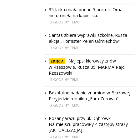
35-latka miała ponad 5 promili. Omal
nie utonęła na kąpielisku
2 GODZINY TEMU
Caritas zbiera wyprawki szkolne. Rusza
akcja „Tornister Pełen Uśmiechów”
3 GODZINY TEMU
Najlepsi kierowcy znów
ZDJĘCIA
w Rzeszowie. Rusza 35. MARMA Rajd
Rzeszowski
3 GODZINY TEMU
Bezpłatne badanie znamion w Błażowej.
Przyjedzie mobilna „Fura Zdrowia”
3 GODZINY TEMU
Pożar garażu przy ul. Dąbrówki.
Na miejscu pracowały 4 zastępy straży
[AKTUALIZACJA]
4 GODZINY TEMU