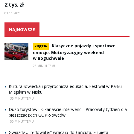
2 tys. zł
03.11.2025
NAJNOWSZE
Klasyczne pojazdy i sportowe
ZDJĘCIA
emocje. Motoryzacyjny weekend
w Boguchwale
25 MINUT TEMU
Kultura łowiecka i przyrodnicza edukacja. Festiwal w Parku
Miejskim w Nisku
35 MINUT TEMU
Dużo turystów i kilkanaście interwencji. Pracowity tydzień dla
bieszczadzkich GOPR-owców
50 MINUT TEMU
Gwiazdy „Trędowatej” wracają do Łańcuta. Elżbieta