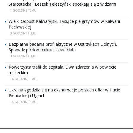
Starostecka i Leszek Teleszyński spotkają się z widzami
1 GODZINĘ TEMU
Wielki Odpust Kalwaryjski. Tysiące pielgrzymów w Kalwarii
Pacławskiej
3 GODZINY TEMU
Bezpłatne badania profilaktyczne w Ustrzykach Dolnych.
Sprawdź poziom cukru i skład ciała
3 GODZINY TEMU
Rowerzysta trafił do szpitala. Dwa zdarzenia w powiecie
mieleckim
14 GODZIN TEMU
Ukraina zgodziła się na ekshumacje polskich ofiar w Hucie
Pieniackiej i Ugłach
14 GODZIN TEMU