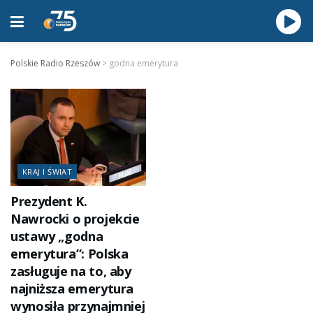
Polskie Radio Rzeszów
>
godna emerytura
KRAJ I ŚWIAT
Prezydent K.
Nawrocki o projekcie
ustawy „godna
emerytura”: Polska
zasługuje na to, aby
najniższa emerytura
wynosiła przynajmniej