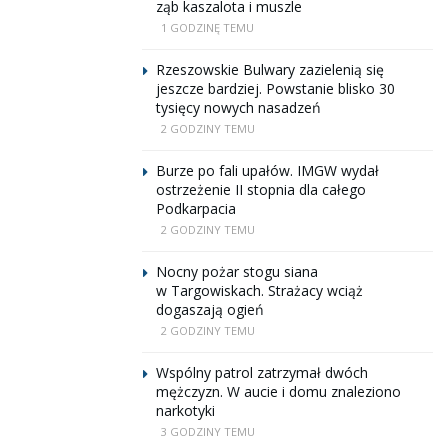
ząb kaszalota i muszle
1 GODZINĘ TEMU
Rzeszowskie Bulwary zazielenią się
jeszcze bardziej. Powstanie blisko 30
tysięcy nowych nasadzeń
2 GODZINY TEMU
Burze po fali upałów. IMGW wydał
ostrzeżenie II stopnia dla całego
Podkarpacia
2 GODZINY TEMU
Nocny pożar stogu siana
w Targowiskach. Strażacy wciąż
dogaszają ogień
2 GODZINY TEMU
Wspólny patrol zatrzymał dwóch
mężczyzn. W aucie i domu znaleziono
narkotyki
3 GODZINY TEMU