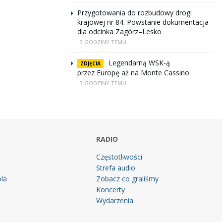
Przygotowania do rozbudowy drogi
krajowej nr 84. Powstanie dokumentacja
dla odcinka Zagórz–Lesko
3 GODZINY TEMU
Legendarną WSK-ą
ZDJĘCIA
przez Europę aż na Monte Cassino
3 GODZINY TEMU
RADIO
Częstotliwości
Strefa audio
la
Zobacz co graliśmy
g
Koncerty
Wydarzenia