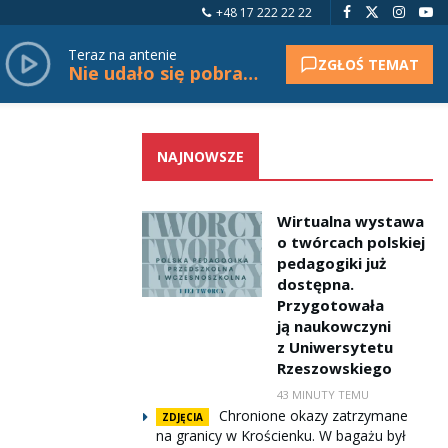
+48 17 222 22 22
Teraz na antenie
ZGŁOŚ TEMAT
Nie udało się pobrać tytułu.
NAJNOWSZE
Wirtualna wystawa
o twórcach polskiej
pedagogiki już
dostępna.
Przygotowała
ją naukowczyni
z Uniwersytetu
Rzeszowskiego
43 MINUTY TEMU
Chronione okazy zatrzymane
ZDJĘCIA
na granicy w Krościenku. W bagażu był