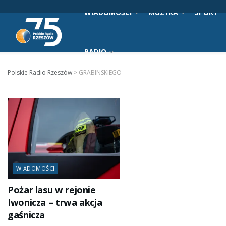
WIADOMOŚCI
MUZYKA
SPORT
RADIO
Polskie Radio Rzeszów
>
GRABINSKIEGO
WIADOMOŚCI
Pożar lasu w rejonie
Iwonicza – trwa akcja
gaśnicza