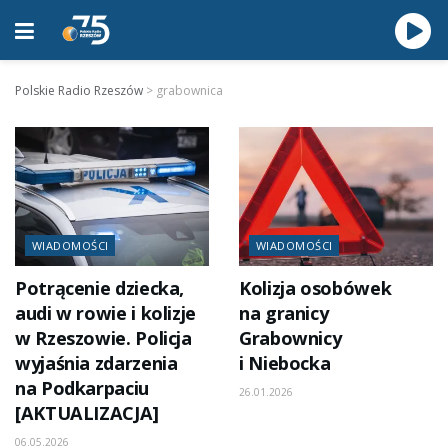
Polskie Radio Rzeszów
>
grabownica
WIADOMOŚCI
WIADOMOŚCI
Potrącenie dziecka,
Kolizja osobówek
audi w rowie i kolizje
na granicy
w Rzeszowie. Policja
Grabownicy
wyjaśnia zdarzenia
i Niebocka
na Podkarpaciu
26.01.2026
[AKTUALIZACJA]
06.05.2026