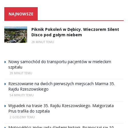
NAJNOWSZE
Piknik Pokoleń w Dębicy. Wieczorem Silent
Disco pod gołym niebem
28 MINUT TEMU
Nowy samochód do transportu pacjentów w mieleckim
szpitalu
39 MINUT TEMU
Rzeszowianie na dwóch pierwszych miejscach Marma 35.
Rajdu Rzeszowskiego
54 MINUTY TEMU
Wypadek na trasie 35. Rajdu Rzeszowskiego. Małgorzata
Prus trafiła do szpitala
2 GODZINY TEMU
Motocykliści znów jadą śladami historii. Rozpoczął się 10.