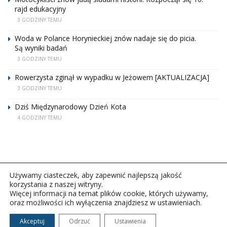
rajd edukacyjny
3 GODZINY TEMU
Woda w Polance Horynieckiej znów nadaje się do picia.
Są wyniki badań
3 GODZINY TEMU
Rowerzysta zginął w wypadku w Jeżowem [AKTUALIZACJA]
3 GODZINY TEMU
Dziś Międzynarodowy Dzień Kota
4 GODZINY TEMU
Używamy ciasteczek, aby zapewnić najlepszą jakość
korzystania z naszej witryny.
Więcej informacji na temat plików cookie, których używamy,
oraz możliwości ich wyłączenia znajdziesz w ustawieniach.
Copyright © 2026Polskie Radio Rzeszów S.A. w likwidacj.
Wszelkie prawa zastrzeżone.
Akceptuj
Odrzuć
Ustawienia