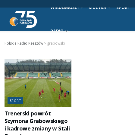
WIADOMOŚCI
MUZYKA
SPORT
RADIO
Polskie Radio Rzeszów
>
grabowski
SPORT
Trenerski powrót
Szymona Grabowskiego
i kadrowe zmiany w Stali