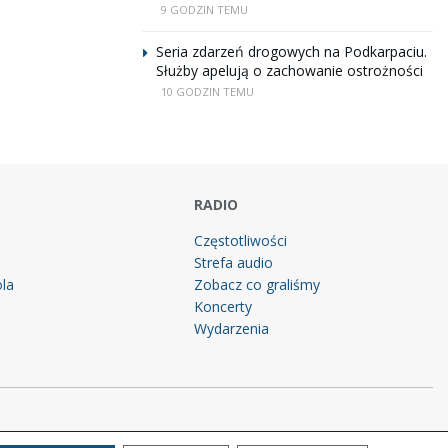
9 GODZIN TEMU
Seria zdarzeń drogowych na Podkarpaciu.
Służby apelują o zachowanie ostrożności
10 GODZIN TEMU
RADIO
Częstotliwości
Strefa audio
la
Zobacz co graliśmy
g
Koncerty
Wydarzenia