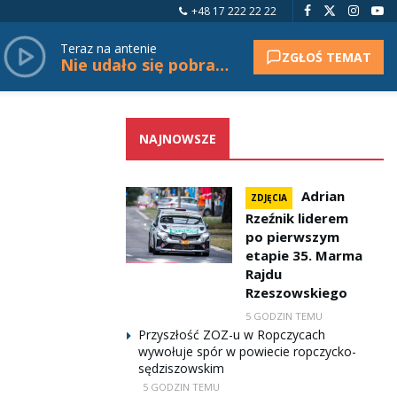
+48 17 222 22 22
Teraz na antenie
ZGŁOŚ TEMAT
Nie udało się pobrać tytułu.
NAJNOWSZE
Adrian
ZDJĘCIA
Rzeźnik liderem
po pierwszym
etapie 35. Marma
Rajdu
Rzeszowskiego
5 GODZIN TEMU
Przyszłość ZOZ-u w Ropczycach
wywołuje spór w powiecie ropczycko-
sędziszowskim
5 GODZIN TEMU