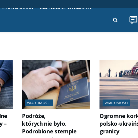
STREFA AUDIO
KALENDARZ WYDARZEŃ
WIADOMOŚCI
WIADOMOŚCI
lne
Podróże,
Ogromne kork
y –
których nie było.
polsko-ukraińs
Podrobione stemple
granicy