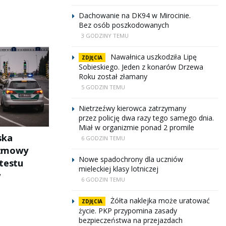
Dachowanie na DK94 w Mirocinie.
Bez osób poszkodowanych
3 GODZINY TEMU
Nawałnica uszkodziła Lipę
ZDJĘCIA
Sobieskiego. Jeden z konarów Drzewa
Roku został złamany
5 GODZIN TEMU
Nietrzeźwy kierowca zatrzymany
przez policję dwa razy tego samego dnia.
Miał w organizmie ponad 2 promile
ska
6 GODZIN TEMU
ozmowy
Nowe spadochrony dla uczniów
testu
mieleckiej klasy lotniczej
w
6 GODZIN TEMU
Żółta naklejka może uratować
ZDJĘCIA
życie. PKP przypomina zasady
bezpieczeństwa na przejazdach