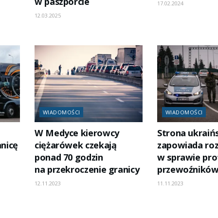
w paszporcie
17.02.2024
12.03.2025
WIADOMOŚCI
WIADOMOŚCI
W Medyce kierowcy
Strona ukraiń
anicę
ciężarówek czekają
zapowiada r
ponad 70 godzin
w sprawie pro
na przekroczenie granicy
przewoźnikó
12.11.2023
11.11.2023