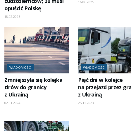
cudzoziemców; 30 musi
16.06.2025
opuścić Polskę
18.02.2026
WIADOMOŚCI
WIADOMOŚCI
Zmniejszyła się kolejka
Pięć dni w kolejce
tirów do granicy
na przejazd przez gr
z Ukrainą
z Ukrainą
02.01.2024
25.11.2023