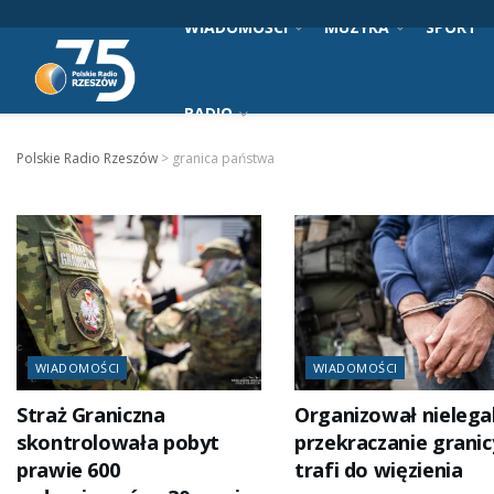
WIADOMOŚCI
MUZYKA
SPORT
RADIO
Polskie Radio Rzeszów
>
granica państwa
WIADOMOŚCI
WIADOMOŚCI
Straż Graniczna
Organizował nielega
skontrolowała pobyt
przekraczanie granic
prawie 600
trafi do więzienia