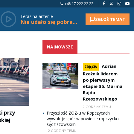
+48 17 222 22 22
Teraz na antenie
ZGŁOŚ TEMAT
Nie udało się pobrać tytułu.
NAJNOWSZE
Adrian
ZDJĘCIA
Rzeźnik liderem
po pierwszym
etapie 35. Marma
Rajdu
Rzeszowskiego
2 GODZINY TEMU
i przy
Przyszłość ZOZ-u w Ropczycach
wywołuje spór w powiecie ropczycko-
kiej
sędziszowskim
2 GODZINY TEMU