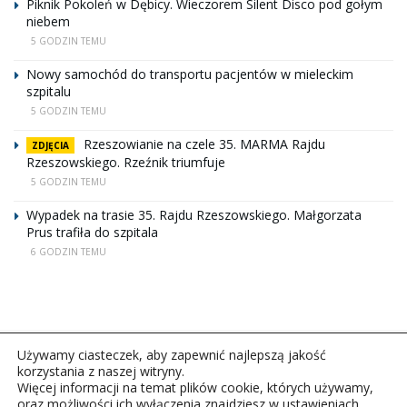
Piknik Pokoleń w Dębicy. Wieczorem Silent Disco pod gołym
niebem
5 GODZIN TEMU
Nowy samochód do transportu pacjentów w mieleckim
szpitalu
5 GODZIN TEMU
Rzeszowianie na czele 35. MARMA Rajdu
ZDJĘCIA
Rzeszowskiego. Rzeźnik triumfuje
5 GODZIN TEMU
Wypadek na trasie 35. Rajdu Rzeszowskiego. Małgorzata
Prus trafiła do szpitala
6 GODZIN TEMU
Używamy ciasteczek, aby zapewnić najlepszą jakość
korzystania z naszej witryny.
Więcej informacji na temat plików cookie, których używamy,
oraz możliwości ich wyłączenia znajdziesz w ustawieniach.