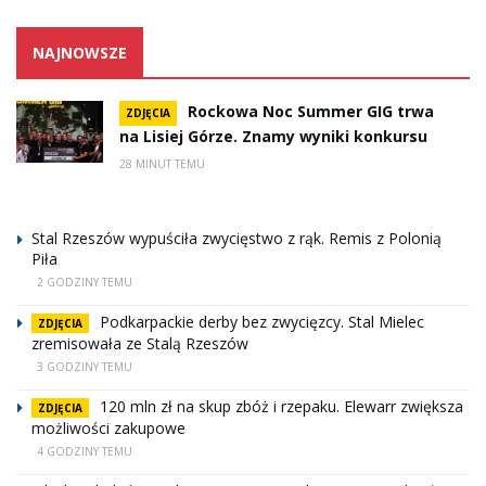
NAJNOWSZE
Rockowa Noc Summer GIG trwa
ZDJĘCIA
na Lisiej Górze. Znamy wyniki konkursu
28 MINUT TEMU
Stal Rzeszów wypuściła zwycięstwo z rąk. Remis z Polonią
Piła
2 GODZINY TEMU
Podkarpackie derby bez zwycięzcy. Stal Mielec
ZDJĘCIA
zremisowała ze Stalą Rzeszów
3 GODZINY TEMU
120 mln zł na skup zbóż i rzepaku. Elewarr zwiększa
ZDJĘCIA
możliwości zakupowe
4 GODZINY TEMU