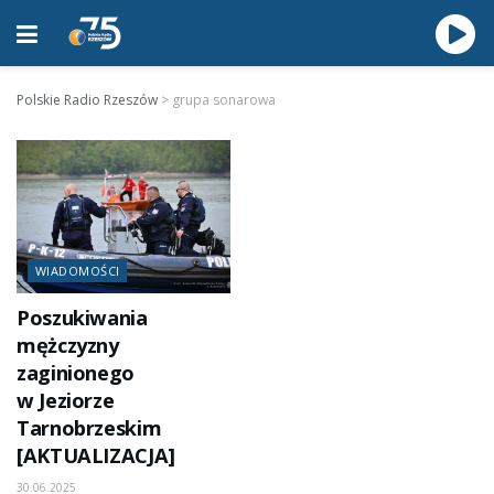
Polskie Radio Rzeszów
>
grupa sonarowa
WIADOMOŚCI
Poszukiwania
mężczyzny
zaginionego
w Jeziorze
Tarnobrzeskim
[AKTUALIZACJA]
30.06.2025