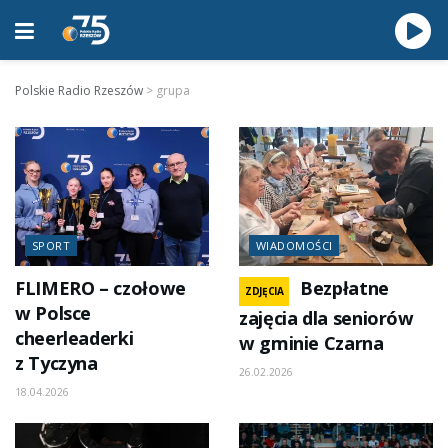
Polskie Radio Rzeszów
>
grupa
SPORT
WIADOMOŚCI
FLIMERO – czołowe
Bezpłatne
ZDJĘCIA
w Polsce
zajęcia dla seniorów
cheerleaderki
w gminie Czarna
z Tyczyna
26.02.2026
18.04.2026