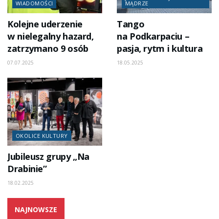
WIADOMOŚCI
MĄDRZE
Kolejne uderzenie
Tango
w nielegalny hazard,
na Podkarpaciu –
zatrzymano 9 osób
pasja, rytm i kultura
07.07.2025
18.05.2025
OKOLICE KULTURY
Jubileusz grupy „Na
Drabinie”
18.02.2025
NAJNOWSZE