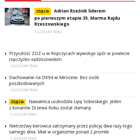
Adrian Rzeźnik liderem
ZDJĘCIA
po pierwszym etapie 35. Marma Rajdu
Rzeszowskiego
3 GODZINY TEMU
Przyszłość ZOZ-u w Ropczycach wywołuje spór w powiecie
ropczycko-sędziszowskim
4 GODZINY TEMU
Dachowanie na DK94 w Mirocinie. Bez osób
poszkodowanych
4 GODZINY TEMU
Nawałnica uszkodziła Lipę Sobieskiego. Jeden
ZDJĘCIA
z konarów Drzewa Roku został złamany
6 GODZIN TEMU
Nietrzeźwy kierowca zatrzymany przez policję dwa razy tego
samego dnia. Miał w organizmie ponad 2 promile
7 GODZIN TEMU