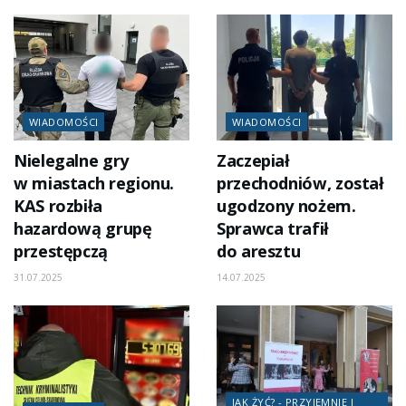
WIADOMOŚCI
WIADOMOŚCI
Nielegalne gry
Zaczepiał
w miastach regionu.
przechodniów, został
KAS rozbiła
ugodzony nożem.
hazardową grupę
Sprawca trafił
przestępczą
do aresztu
31.07.2025
14.07.2025
JAK ŻYĆ? - PRZYJEMNIE I