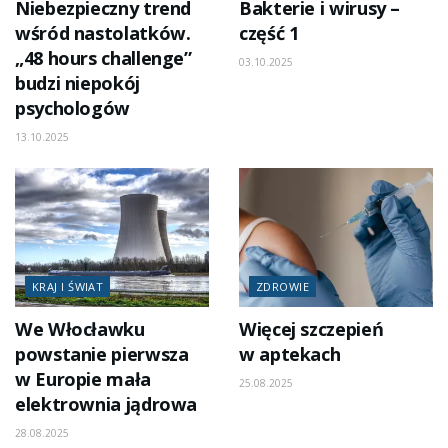
Niebezpieczny trend
Bakterie i wirusy –
wśród nastolatków.
część 1
„48 hours challenge”
03.10.2025
budzi niepokój
psychologów
13.10.2025
KRAJ I ŚWIAT
ZDROWIE
We Włocławku
Więcej szczepień
powstanie pierwsza
w aptekach
w Europie mała
25.08.2025
elektrownia jądrowa
28.08.2025