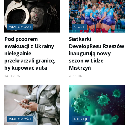
WIADOMOŚCI
SPORT
Pod pozorem
Siatkarki
ewakuacji z Ukrainy
DevelopResu Rzeszów
nielegalnie
inaugurują nowy
przekraczali granicę,
sezon w Lidze
by kupować auta
Mistrzyń
14.01.2026
26.11.2025
WIADOMOŚCI
AUDYCJE