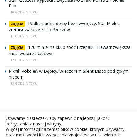
Piła
10 GODZIN TEMU
Podkarpackie derby bez zwycięzcy. Stal Mielec
ZDJĘCIA
zremisowała ze Stalą Rzeszów
11 GODZIN TEMU
120 mln zł na skup zbóż i rzepaku. Elewarr zwiększa
ZDJĘCIA
możliwości zakupowe
12 GODZIN TEMU
Piknik Pokoleń w Dębicy. Wieczorem Silent Disco pod gołym
niebem
13 GODZIN TEMU
Używamy ciasteczek, aby zapewnić najlepszą jakość
korzystania z naszej witryny.
Więcej informacji na temat plików cookie, których używamy,
oraz możliwości ich wyłączenia znajdziesz w ustawieniach.