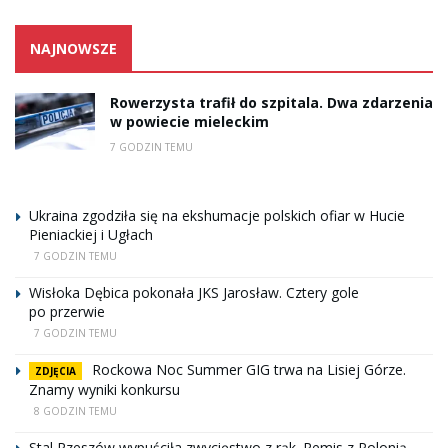
NAJNOWSZE
Rowerzysta trafił do szpitala. Dwa zdarzenia
w powiecie mieleckim
7 GODZIN TEMU
Ukraina zgodziła się na ekshumacje polskich ofiar w Hucie
Pieniackiej i Ugłach
7 GODZIN TEMU
Wisłoka Dębica pokonała JKS Jarosław. Cztery gole
po przerwie
7 GODZIN TEMU
Rockowa Noc Summer GIG trwa na Lisiej Górze.
ZDJĘCIA
Znamy wyniki konkursu
8 GODZIN TEMU
Stal Rzeszów wypuściła zwycięstwo z rąk. Remis z Polonią