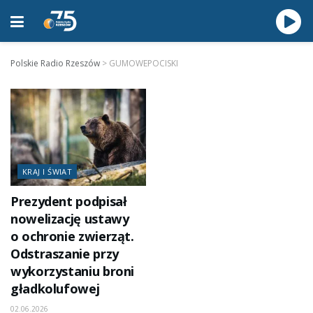
Polskie Radio Rzeszów
>
GUMOWEPOCISKI
KRAJ I ŚWIAT
Prezydent podpisał
nowelizację ustawy
o ochronie zwierząt.
Odstraszanie przy
wykorzystaniu broni
gładkolufowej
02.06.2026