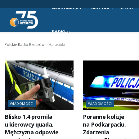
WIADOMOŚCI
MUZYKA
SPORT
RADIO
Polskie Radio Rzeszów
>
Harasiuki
WIADOMOŚCI
WIADOMOŚCI
Blisko 1,4 promila
Poranne kolizje
u kierowcy quada.
na Podkarpaciu.
Mężczyzna odpowie
Zdarzenia