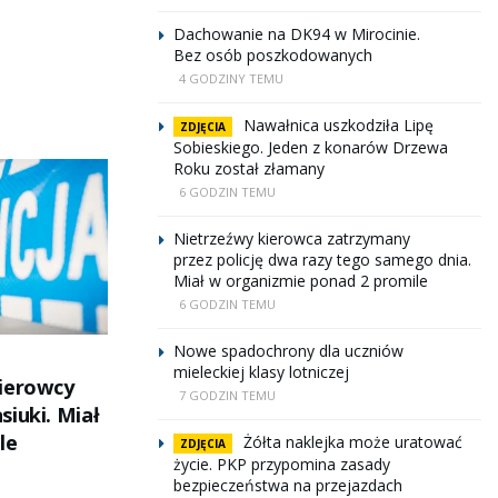
Dachowanie na DK94 w Mirocinie.
Bez osób poszkodowanych
4 GODZINY TEMU
Nawałnica uszkodziła Lipę
ZDJĘCIA
Sobieskiego. Jeden z konarów Drzewa
Roku został złamany
6 GODZIN TEMU
Nietrzeźwy kierowca zatrzymany
przez policję dwa razy tego samego dnia.
Miał w organizmie ponad 2 promile
6 GODZIN TEMU
Nowe spadochrony dla uczniów
mieleckiej klasy lotniczej
ierowcy
7 GODZIN TEMU
iuki. Miał
le
Żółta naklejka może uratować
ZDJĘCIA
życie. PKP przypomina zasady
bezpieczeństwa na przejazdach