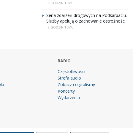
7 GODZIN TEMU
Seria zdarzeń drogowych na Podkarpaciu.
Służby apelują o zachowanie ostrożności
8 GODZIN TEMU
RADIO
Częstotliwości
Strefa audio
la
Zobacz co graliśmy
g
Koncerty
Wydarzenia