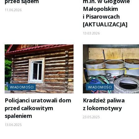
przed sądem
m.in. w Głogowie
Małopolskim
11.06.2026
i Pisarowcach
[AKTUALIZACJA]
13.03.2026
WIADOMOŚCI
WIADOMOŚCI
Policjanci uratowali dom
Kradzież paliwa
przed całkowitym
z lokomotywy
spaleniem
23.05.2025
13.06.2025