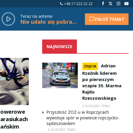
+48 17 222 22 22
Teraz na antenie
ZGŁOŚ TEMAT
Nie udało się pobrać tytułu.
NAJNOWSZE
Adrian
ZDJĘCIA
Rzeźnik liderem
po pierwszym
etapie 35. Marma
Rajdu
Rzeszowskiego
3 GODZINY TEMU
 rowerowe
Przyszłość ZOZ-u w Ropczycach
wywołuje spór w powiecie ropczycko-
arasiukach
sędziszowskim
żańskim
3 GODZINY TEMU