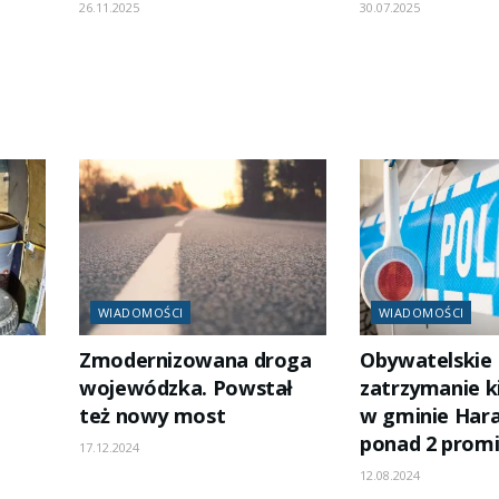
26.11.2025
30.07.2025
WIADOMOŚCI
WIADOMOŚCI
Zmodernizowana droga
Obywatelskie
wojewódzka. Powstał
zatrzymanie k
też nowy most
w gminie Haras
ponad 2 promi
17.12.2024
12.08.2024