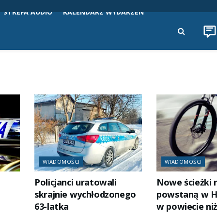
STREFA AUDIO
KALENDARZ WYDARZEŃ
WIADOMOŚCI
WIADOMOŚCI
Policjanci uratowali
Nowe ścieżki
skrajnie wychłodzonego
powstaną w H
63-latka
w powiecie ni