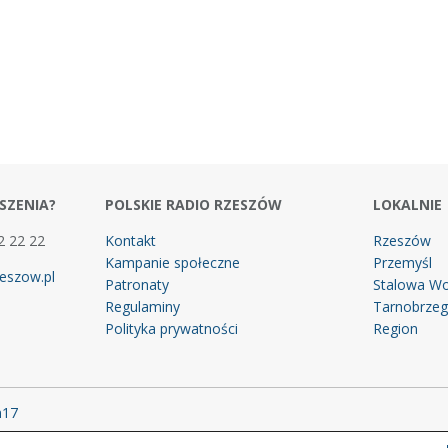
SZENIA?
POLSKIE RADIO RZESZÓW
LOKALNIE
2 22 22
Kontakt
Rzeszów
Kampanie społeczne
Przemyśl
eszow.pl
Patronaty
Stalowa Wo
Regulaminy
Tarnobrze
Polityka prywatności
Region
m17