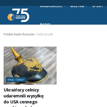
WIADOMOŚCI
MUZYKA
SPORT
RADIO
Polskie Radio Rzeszów
>
helm pruski
KRAJ I ŚWIAT
Ukraińscy celnicy
udaremnili wysyłkę
do USA cennego