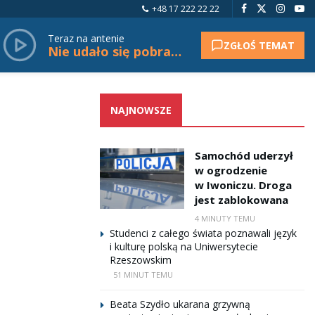
+48 17 222 22 22
Teraz na antenie
ZGŁOŚ TEMAT
Nie udało się pobrać tytułu.
NAJNOWSZE
Samochód uderzył
w ogrodzenie
w Iwoniczu. Droga
jest zablokowana
4 MINUTY TEMU
Studenci z całego świata poznawali język
i kulturę polską na Uniwersytecie
Rzeszowskim
51 MINUT TEMU
Beata Szydło ukarana grzywną