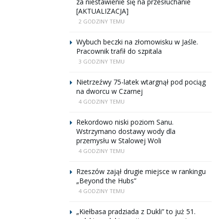
za niestawienie się na przesłuchanie
[AKTUALIZACJA]
2 GODZINY TEMU
Wybuch beczki na złomowisku w Jaśle.
Pracownik trafił do szpitala
3 GODZINY TEMU
Nietrzeźwy 75-latek wtargnął pod pociąg
na dworcu w Czarnej
4 GODZINY TEMU
Rekordowo niski poziom Sanu.
Wstrzymano dostawy wody dla
przemysłu w Stalowej Woli
4 GODZINY TEMU
Rzeszów zajął drugie miejsce w rankingu
„Beyond the Hubs”
4 GODZINY TEMU
„Kiełbasa pradziada z Dukli” to już 51.