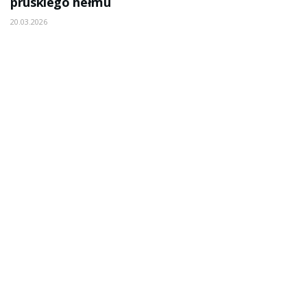
pruskiego hełmu
20.03.2026