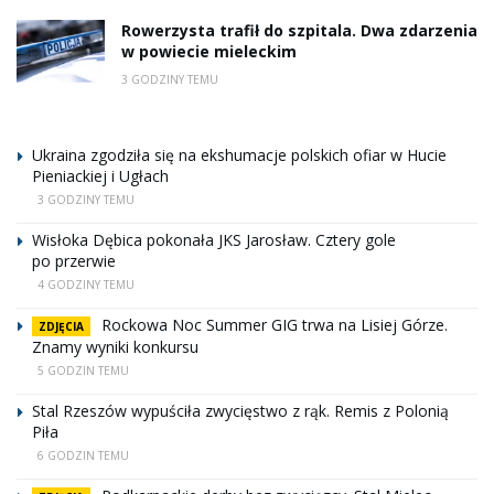
Rowerzysta trafił do szpitala. Dwa zdarzenia
w powiecie mieleckim
3 GODZINY TEMU
Ukraina zgodziła się na ekshumacje polskich ofiar w Hucie
Pieniackiej i Ugłach
3 GODZINY TEMU
Wisłoka Dębica pokonała JKS Jarosław. Cztery gole
po przerwie
4 GODZINY TEMU
Rockowa Noc Summer GIG trwa na Lisiej Górze.
ZDJĘCIA
Znamy wyniki konkursu
5 GODZIN TEMU
Stal Rzeszów wypuściła zwycięstwo z rąk. Remis z Polonią
Piła
6 GODZIN TEMU