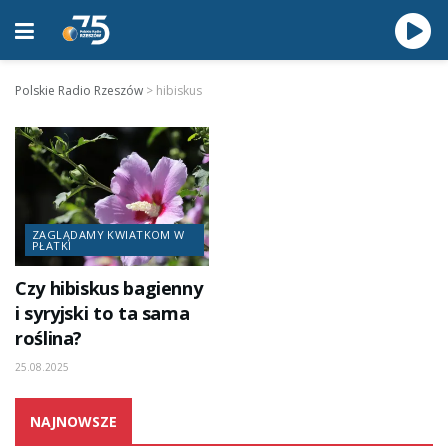
Polskie Radio Rzeszów
>
hibiskus
ZAGLĄDAMY KWIATKOM W
PŁATKI
Czy hibiskus bagienny
i syryjski to ta sama
roślina?
25.08.2025
NAJNOWSZE