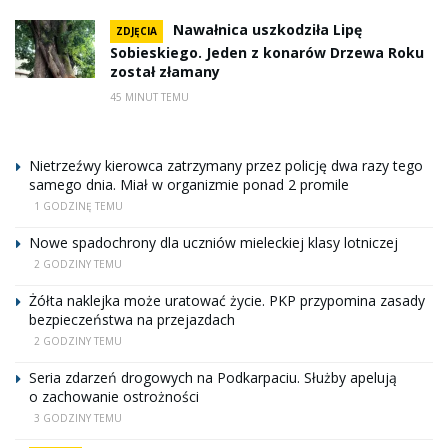
Nawałnica uszkodziła Lipę
ZDJĘCIA
Sobieskiego. Jeden z konarów Drzewa Roku
został złamany
45 MINUT TEMU
Nietrzeźwy kierowca zatrzymany przez policję dwa razy tego
samego dnia. Miał w organizmie ponad 2 promile
1 GODZINĘ TEMU
Nowe spadochrony dla uczniów mieleckiej klasy lotniczej
2 GODZINY TEMU
Żółta naklejka może uratować życie. PKP przypomina zasady
bezpieczeństwa na przejazdach
2 GODZINY TEMU
Seria zdarzeń drogowych na Podkarpaciu. Służby apelują
o zachowanie ostrożności
3 GODZINY TEMU