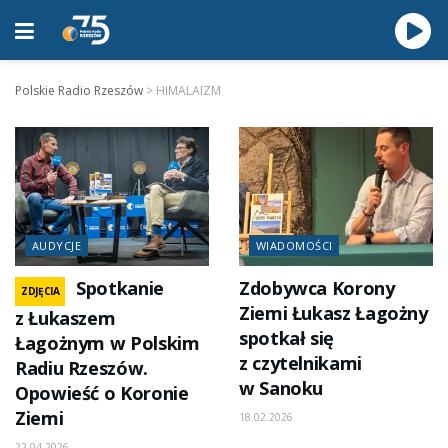
Polskie Radio Rzeszów
>
HIMALAIZM
AUDYCJE
WIADOMOŚCI
Spotkanie
Zdobywca Korony
ZDJĘCIA
Ziemi Łukasz Łagożny
z Łukaszem
spotkał się
Łagożnym w Polskim
z czytelnikami
Radiu Rzeszów.
w Sanoku
Opowieść o Koronie
Ziemi
18.02.2026
22.04.2026