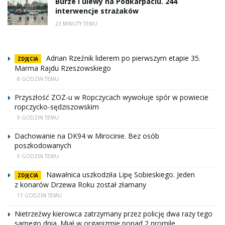
Burze i ulewy na Podkarpaciu. 244
interwencje strażaków
23 MINUTY TEMU
Adrian Rzeźnik liderem po pierwszym etapie 35.
ZDJĘCIA
Marma Rajdu Rzeszowskiego
8 GODZIN TEMU
Przyszłość ZOZ-u w Ropczycach wywołuje spór w powiecie
ropczycko-sędziszowskim
9 GODZIN TEMU
Dachowanie na DK94 w Mirocinie. Bez osób
poszkodowanych
9 GODZIN TEMU
Nawałnica uszkodziła Lipę Sobieskiego. Jeden
ZDJĘCIA
z konarów Drzewa Roku został złamany
11 GODZIN TEMU
Nietrzeźwy kierowca zatrzymany przez policję dwa razy tego
samego dnia. Miał w organizmie ponad 2 promile