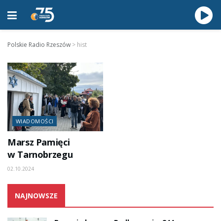
Polskie Radio Rzeszów
>
hist
WIADOMOŚCI
Marsz Pamięci
w Tarnobrzegu
02.10.2024
NAJNOWSZE