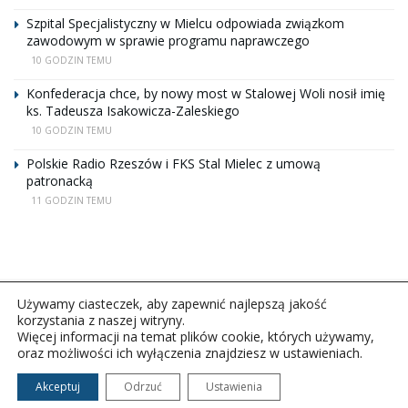
Szpital Specjalistyczny w Mielcu odpowiada związkom
zawodowym w sprawie programu naprawczego
10 GODZIN TEMU
Konfederacja chce, by nowy most w Stalowej Woli nosił imię
ks. Tadeusza Isakowicza-Zaleskiego
10 GODZIN TEMU
Polskie Radio Rzeszów i FKS Stal Mielec z umową
patronacką
11 GODZIN TEMU
Używamy ciasteczek, aby zapewnić najlepszą jakość
korzystania z naszej witryny.
Więcej informacji na temat plików cookie, których używamy,
oraz możliwości ich wyłączenia znajdziesz w ustawieniach.
Copyright © 2026Polskie Radio Rzeszów S.A. w likwidacj.
Wszelkie prawa zastrzeżone.
Akceptuj
Odrzuć
Ustawienia