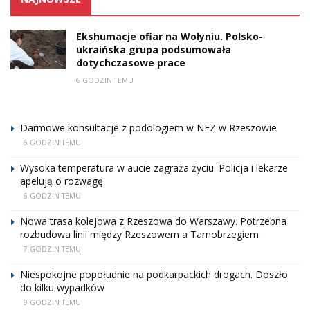
Ekshumacje ofiar na Wołyniu. Polsko-
ukraińska grupa podsumowała
dotychczasowe prace
6 GODZIN TEMU
Darmowe konsultacje z podologiem w NFZ w Rzeszowie
6 GODZIN TEMU
Wysoka temperatura w aucie zagraża życiu. Policja i lekarze
apelują o rozwagę
6 GODZIN TEMU
Nowa trasa kolejowa z Rzeszowa do Warszawy. Potrzebna
rozbudowa linii między Rzeszowem a Tarnobrzegiem
7 GODZIN TEMU
Niespokojne popołudnie na podkarpackich drogach. Doszło
do kilku wypadków
9 GODZIN TEMU