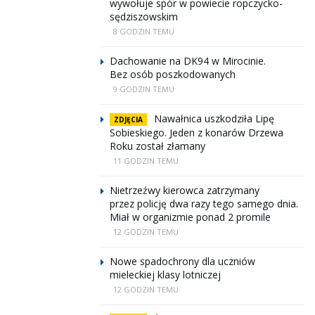
wywołuje spór w powiecie ropczycko-
sędziszowskim
8 GODZIN TEMU
Dachowanie na DK94 w Mirocinie.
Bez osób poszkodowanych
9 GODZIN TEMU
Nawałnica uszkodziła Lipę
ZDJĘCIA
Sobieskiego. Jeden z konarów Drzewa
Roku został złamany
11 GODZIN TEMU
Nietrzeźwy kierowca zatrzymany
przez policję dwa razy tego samego dnia.
Miał w organizmie ponad 2 promile
12 GODZIN TEMU
Nowe spadochrony dla uczniów
mieleckiej klasy lotniczej
12 GODZIN TEMU