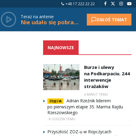
+48 17 222 22 22
Teraz na antenie
ZGŁOŚ TEMAT
Nie udało się pobrać tytułu.
NAJNOWSZE
Burze i ulewy
na Podkarpaciu. 244
interwencje
strażaków
6 MINUT TEMU
Adrian Rzeźnik liderem
ZDJĘCIA
po pierwszym etapie 35. Marma Rajdu
Rzeszowskiego
8 GODZIN TEMU
Przyszłość ZOZ-u w Ropczycach