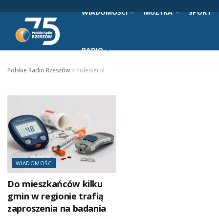
WIADOMOŚCI
MUZYKA
SPORT
RADIO
Polskie Radio Rzeszów
>
holesterol
WIADOMOŚCI
Do mieszkańców kilku
gmin w regionie trafią
zaproszenia na badania