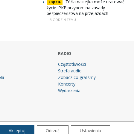
Żółta naklejka może uratować
ZDJĘCIA
życie. PKP przypomina zasady
bezpieczeństwa na przejazdach
13 GODZIN TEMU
RADIO
Częstotliwości
Strefa audio
la
Zobacz co graliśmy
g
Koncerty
Wydarzenia
Akceptuj
Odrzuć
Ustawienia