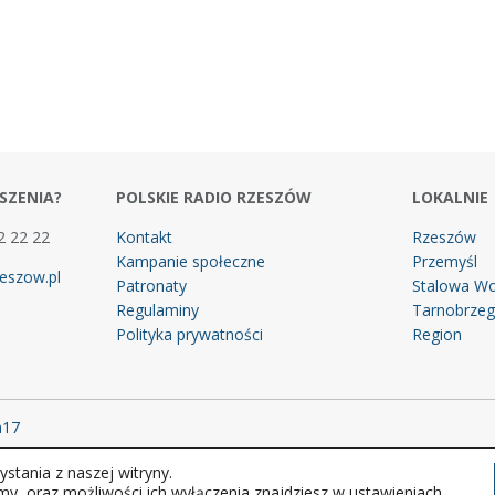
SZENIA?
POLSKIE RADIO RZESZÓW
LOKALNIE
2 22 22
Kontakt
Rzeszów
Kampanie społeczne
Przemyśl
eszow.pl
Patronaty
Stalowa Wo
Regulaminy
Tarnobrze
Polityka prywatności
Region
m17
stania z naszej witryny.
 prawa zastrzeżone.
my, oraz możliwości ich wyłączenia znajdziesz w ustawieniach.