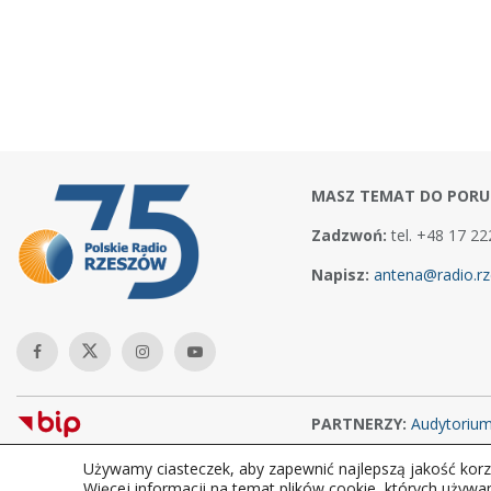
MASZ TEMAT DO PORU
Zadzwoń:
tel. +48 17 22
Napisz:
antena@radio.rz
PARTNERZY:
Audytoriu
Używamy ciasteczek, aby zapewnić najlepszą jakość korzy
Copyright © 2026Polskie Radio Rzeszów S.A. w likwidacj. Wszelkie
Więcej informacji na temat plików cookie, których używa