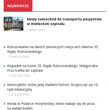
NAJNOWSZE
Nowy samochód do transportu pacjentów
w mieleckim szpitalu
7 MINUT TEMU
Rzeszowianie na dwóch pierwszych miejscach Marma 35.
Rajdu Rzeszowskiego
23 MINUTY TEMU
Wypadek na trasie 35. Rajdu Rzeszowskiego. Małgorzata
Prus trafiła do szpitala
1 GODZINĘ TEMU
Motocykliści znów jadą śladami historii. Rozpoczął się 10.
rajd edukacyjny
2 GODZINY TEMU
Woda w Polance Horynieckiej znów nadaje się do picia.
Są wyniki badań