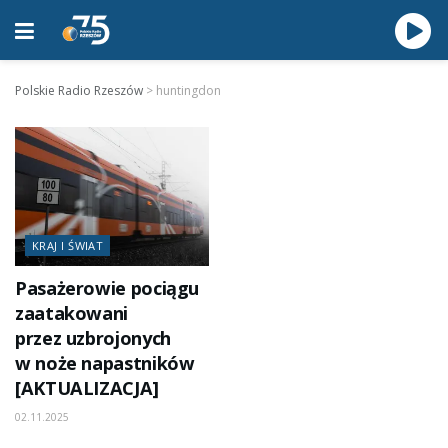
Polskie Radio Rzeszów
>
huntingdon
KRAJ I ŚWIAT
Pasażerowie pociągu
zaatakowani
przez uzbrojonych
w noże napastników
[AKTUALIZACJA]
02.11.2025