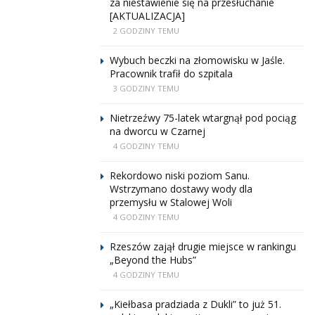
za niestawienie się na przesłuchanie
[AKTUALIZACJA]
2 GODZINY TEMU
Wybuch beczki na złomowisku w Jaśle.
Pracownik trafił do szpitala
3 GODZINY TEMU
Nietrzeźwy 75-latek wtargnął pod pociąg
na dworcu w Czarnej
4 GODZINY TEMU
Rekordowo niski poziom Sanu.
Wstrzymano dostawy wody dla
przemysłu w Stalowej Woli
4 GODZINY TEMU
Rzeszów zajął drugie miejsce w rankingu
„Beyond the Hubs”
4 GODZINY TEMU
„Kiełbasa pradziada z Dukli” to już 51.