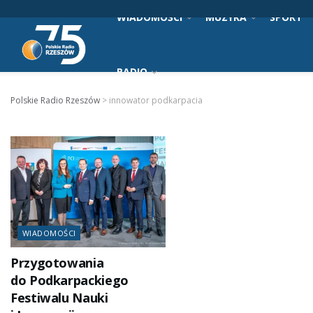
WIADOMOŚCI
MUZYKA
SPORT
RADIO
Polskie Radio Rzeszów
>
innowator podkarpacia
WIADOMOŚCI
Przygotowania
do Podkarpackiego
Festiwalu Nauki