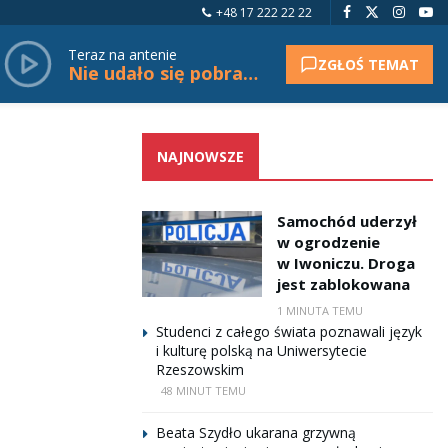
+48 17 222 22 22
Teraz na antenie
ZGŁOŚ TEMAT
Nie udało się pobrać tytułu.
NAJNOWSZE
Samochód uderzył
w ogrodzenie
w Iwoniczu. Droga
jest zablokowana
1 MINUTA TEMU
Studenci z całego świata poznawali język
i kulturę polską na Uniwersytecie
Rzeszowskim
48 MINUT TEMU
Beata Szydło ukarana grzywną