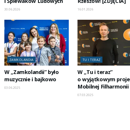
i Śpiewaków Ludowych
Rzeszów! [ZDJĘCIA]
30.06.2026
16.01.2026
ZAMKOLANDIA
TU I TERAZ
W „Zamkolandii” było
W „Tu i teraz”
muzycznie i bajkowo
o wyjątkowym proje
Mobilnej Filharmonii
03.06.2025
07.03.2025