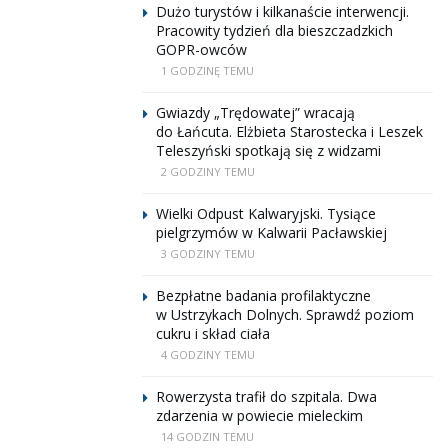
Dużo turystów i kilkanaście interwencji.
Pracowity tydzień dla bieszczadzkich
GOPR-owców
1 GODZINĘ TEMU
Gwiazdy „Trędowatej” wracają
do Łańcuta. Elżbieta Starostecka i Leszek
Teleszyński spotkają się z widzami
2 GODZINY TEMU
Wielki Odpust Kalwaryjski. Tysiące
pielgrzymów w Kalwarii Pacławskiej
3 GODZINY TEMU
Bezpłatne badania profilaktyczne
w Ustrzykach Dolnych. Sprawdź poziom
cukru i skład ciała
4 GODZINY TEMU
Rowerzysta trafił do szpitala. Dwa
zdarzenia w powiecie mieleckim
14 GODZIN TEMU