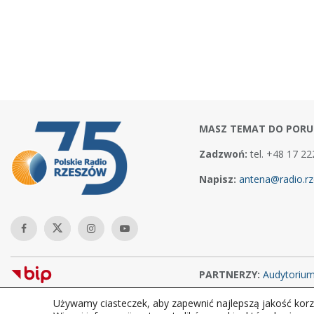
MASZ TEMAT DO PORU
Zadzwoń:
tel. +48 17 22
Napisz:
antena@radio.rz
PARTNERZY:
Audytoriu
Używamy ciasteczek, aby zapewnić najlepszą jakość korzy
Copyright © 2026Polskie Radio Rzeszów S.A. w likwidacj. Wszelkie