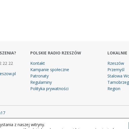
SZENIA?
POLSKIE RADIO RZESZÓW
LOKALNIE
2 22 22
Kontakt
Rzeszów
Kampanie społeczne
Przemyśl
eszow.pl
Patronaty
Stalowa Wo
Regulaminy
Tarnobrze
Polityka prywatności
Region
m17
stania z naszej witryny.
 prawa zastrzeżone.