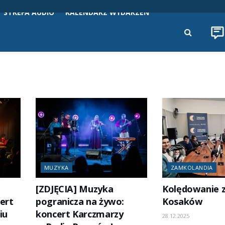
STREFA AUDIO
KALENDARZ WYDARZEŃ
MUZYKA
ZAMKOLANDIA
[ZDJĘCIA] Muzyka
Kolędowanie z
ert
pogranicza na żywo:
Kosaków
iu
koncert Karczmarzy
28.12.2025