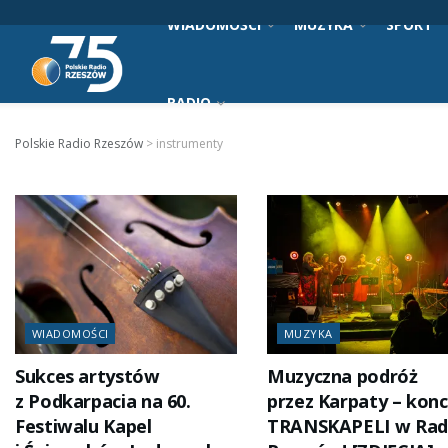
WIADOMOŚCI
MUZYKA
SPORT
RADIO
Polskie Radio Rzeszów
>
instrumenty
WIADOMOŚCI
MUZYKA
Sukces artystów
Muzyczna podróż
z Podkarpacia na 60.
przez Karpaty – konc
Festiwalu Kapel
TRANSKAPELI w Rad