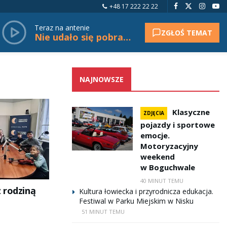
+48 17 222 22 22
Teraz na antenie
ZGŁOŚ TEMAT
Nie udało się pobrać tytułu.
NAJNOWSZE
Klasyczne
ZDJĘCIA
pojazdy i sportowe
emocje.
Motoryzacyjny
weekend
w Boguchwale
40 MINUT TEMU
 rodziną
Kultura łowiecka i przyrodnicza edukacja.
Festiwal w Parku Miejskim w Nisku
51 MINUT TEMU