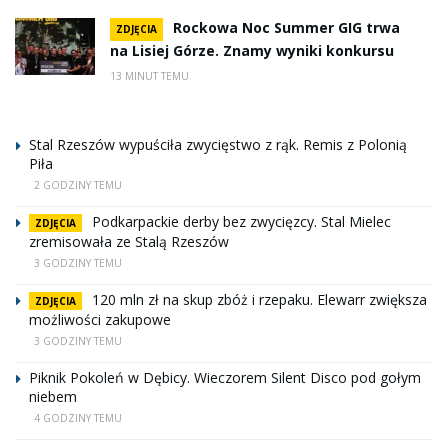
Rockowa Noc Summer GIG trwa
ZDJĘCIA
na Lisiej Górze. Znamy wyniki konkursu
13 MINUT TEMU
Stal Rzeszów wypuściła zwycięstwo z rąk. Remis z Polonią
Piła
2 GODZINY TEMU
Podkarpackie derby bez zwycięzcy. Stal Mielec
ZDJĘCIA
zremisowała ze Stalą Rzeszów
3 GODZINY TEMU
120 mln zł na skup zbóż i rzepaku. Elewarr zwiększa
ZDJĘCIA
możliwości zakupowe
3 GODZINY TEMU
Piknik Pokoleń w Dębicy. Wieczorem Silent Disco pod gołym
niebem
4 GODZINY TEMU