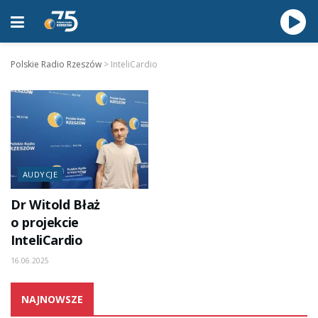
Polskie Radio Rzeszów
>
InteliCardio
AUDYCJE
Dr Witold Błaż
o projekcie
InteliCardio
16.06.2025
NAJNOWSZE