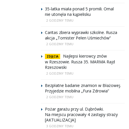
35-latka miała ponad 5 promili. Omal
nie utonęła na kąpielisku
2 GODZINY TEMU
Caritas zbiera wyprawki szkolne. Rusza
akcja „Tornister Pełen Uśmiechów”
2 GODZINY TEMU
Najlepsi kierowcy znów
ZDJĘCIA
w Rzeszowie. Rusza 35. MARMA Rajd
Rzeszowski
2 GODZINY TEMU
Bezpłatne badanie znamion w Błażowej.
Przyjedzie mobilna „Fura Zdrowia”
2 GODZINY TEMU
Pożar garażu przy ul. Dąbrówki.
Na miejscu pracowały 4 zastępy straży
[AKTUALIZACJA]
3 GODZINY TEMU