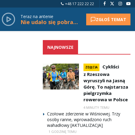
+48 17 222 22 22
Teraz na antenie
ZGŁOŚ TEMAT
Nie udało się pobrać tytułu.
NAJNOWSZE
Cykliści
ZDJĘCIA
z Rzeszowa
wyruszyli na Jasną
Górę. To najstarsza
pielgrzymka
rowerowa w Polsce
4 MINUTY TEMU
Czołowe zderzenie w Wiśniowej. Trzy
osoby ranne, wprowadzono ruch
wahadłowy [AKTUALIZACJA]
1 GODZINĘ TEMU