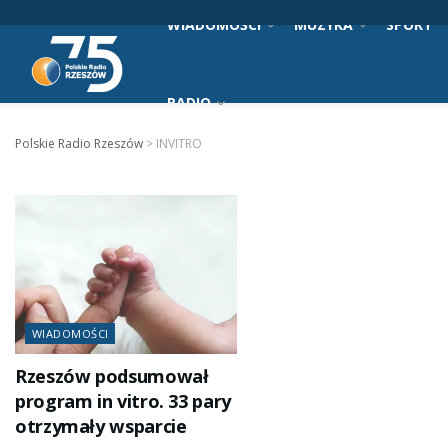
WIADOMOŚCI
MUZYKA
SPORT
RADIO
Polskie Radio Rzeszów
>
INVITRO
WIADOMOŚCI
Rzeszów podsumował
program in vitro. 33 pary
otrzymały wsparcie