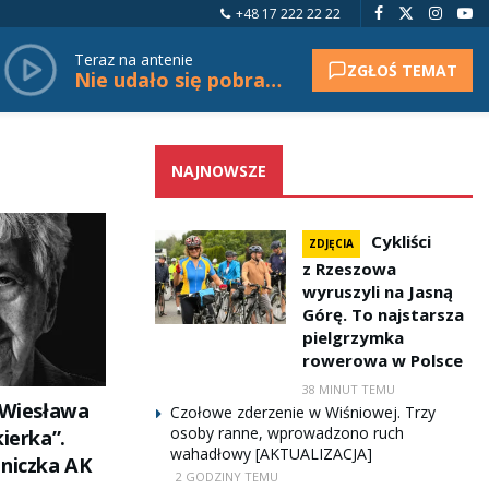
+48 17 222 22 22
Teraz na antenie
ZGŁOŚ TEMAT
Nie udało się pobrać tytułu.
NAJNOWSZE
Cykliści
ZDJĘCIA
z Rzeszowa
wyruszyli na Jasną
Górę. To najstarsza
pielgrzymka
rowerowa w Polsce
38 MINUT TEMU
. Wiesława
Czołowe zderzenie w Wiśniowej. Trzy
osoby ranne, wprowadzono ruch
kierka”.
wahadłowy [AKTUALIZACJA]
zniczka AK
2 GODZINY TEMU