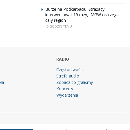
Burze na Podkarpaciu. Strażacy
interweniowali 19 razy, IMGW ostrzega
cały region
5 GODZIN TEMU
RADIO
Częstotliwości
Strefa audio
la
Zobacz co graliśmy
g
Koncerty
Wydarzenia