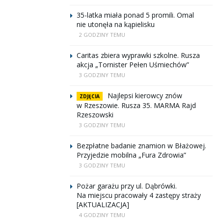
35-latka miała ponad 5 promili. Omal
nie utonęła na kąpielisku
2 GODZINY TEMU
Caritas zbiera wyprawki szkolne. Rusza
akcja „Tornister Pełen Uśmiechów”
3 GODZINY TEMU
Najlepsi kierowcy znów
ZDJĘCIA
w Rzeszowie. Rusza 35. MARMA Rajd
Rzeszowski
3 GODZINY TEMU
Bezpłatne badanie znamion w Błażowej.
Przyjedzie mobilna „Fura Zdrowia”
3 GODZINY TEMU
Pożar garażu przy ul. Dąbrówki.
Na miejscu pracowały 4 zastępy straży
[AKTUALIZACJA]
4 GODZINY TEMU