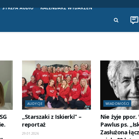
STREFA AUDIO
KALENDARZ WYDARZEŃ
AUDYCJE
WIADOMOŚCI
USG
„Starszaki z Iskierki” –
Nie żyje ppor
ie.
reportaż
Pawlus ps. „Is
Zasłużona łąc
29.01.2026