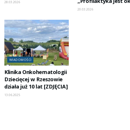
„Profilaktyka jest o
28.03.2026
20.03.2026
WIADOMOŚCI
Klinika Onkohematologii
Dziecięcej w Rzeszowie
działa już 10 lat [ZDJĘCIA]
13.06.2025