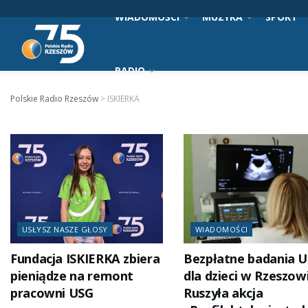
WIADOMOŚCI
MUZYKA
SPORT
RADIO
Polskie Radio Rzeszów
>
ISKIERKA
USŁYSZ NASZE GŁOSY
WIADOMOŚCI
Fundacja ISKIERKA zbiera
Bezpłatne badania 
pieniądze na remont
dla dzieci w Rzeszow
pracowni USG
Ruszyła akcja