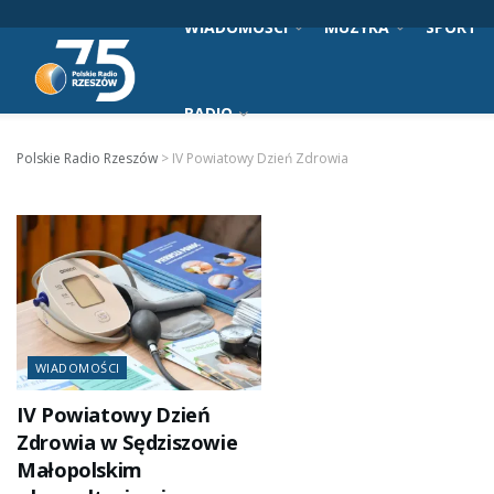
WIADOMOŚCI
MUZYKA
SPORT
RADIO
Polskie Radio Rzeszów
>
IV Powiatowy Dzień Zdrowia
WIADOMOŚCI
IV Powiatowy Dzień
Zdrowia w Sędziszowie
Małopolskim