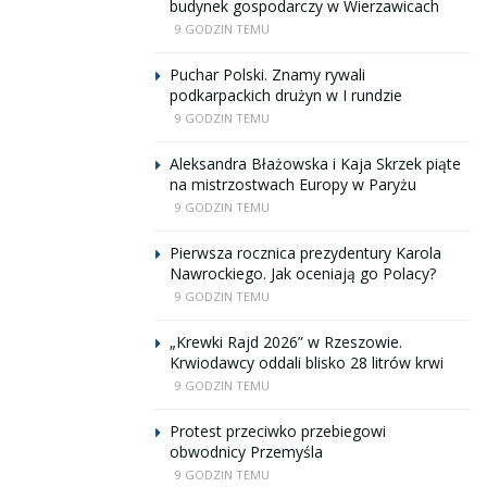
budynek gospodarczy w Wierzawicach
9 GODZIN TEMU
Puchar Polski. Znamy rywali
podkarpackich drużyn w I rundzie
9 GODZIN TEMU
Aleksandra Błażowska i Kaja Skrzek piąte
na mistrzostwach Europy w Paryżu
9 GODZIN TEMU
Pierwsza rocznica prezydentury Karola
Nawrockiego. Jak oceniają go Polacy?
9 GODZIN TEMU
„Krewki Rajd 2026” w Rzeszowie.
Krwiodawcy oddali blisko 28 litrów krwi
9 GODZIN TEMU
Protest przeciwko przebiegowi
obwodnicy Przemyśla
9 GODZIN TEMU