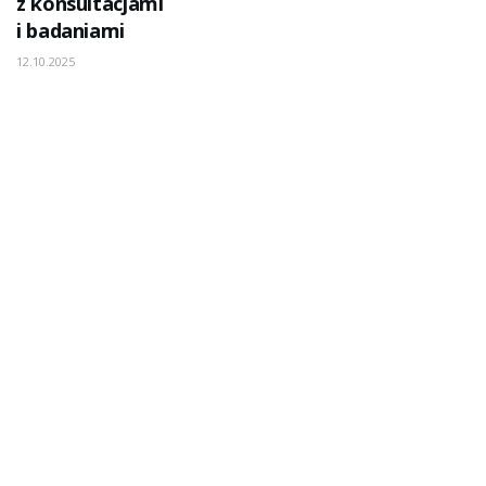
z konsultacjami
i badaniami
12.10.2025