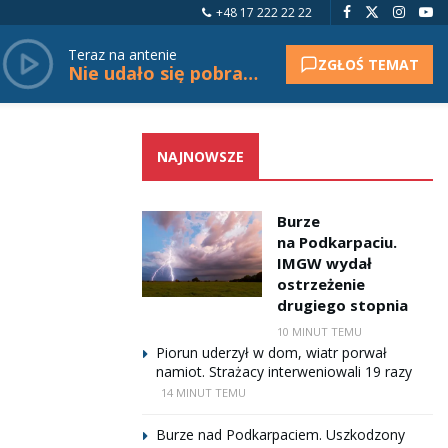
+48 17 222 22 22
Teraz na antenie
ZGŁOŚ TEMAT
Nie udało się pobrać tytułu.
NAJNOWSZE
Burze
na Podkarpaciu.
IMGW wydał
ostrzeżenie
drugiego stopnia
10 MINUT TEMU
Piorun uderzył w dom, wiatr porwał
namiot. Strażacy interweniowali 19 razy
14 MINUT TEMU
Burze nad Podkarpaciem. Uszkodzony