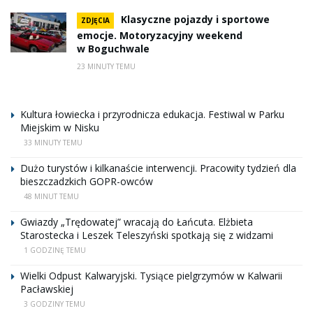
Klasyczne pojazdy i sportowe
ZDJĘCIA
emocje. Motoryzacyjny weekend
w Boguchwale
23 MINUTY TEMU
Kultura łowiecka i przyrodnicza edukacja. Festiwal w Parku
Miejskim w Nisku
33 MINUTY TEMU
Dużo turystów i kilkanaście interwencji. Pracowity tydzień dla
bieszczadzkich GOPR-owców
48 MINUT TEMU
Gwiazdy „Trędowatej” wracają do Łańcuta. Elżbieta
Starostecka i Leszek Teleszyński spotkają się z widzami
1 GODZINĘ TEMU
Wielki Odpust Kalwaryjski. Tysiące pielgrzymów w Kalwarii
Pacławskiej
3 GODZINY TEMU