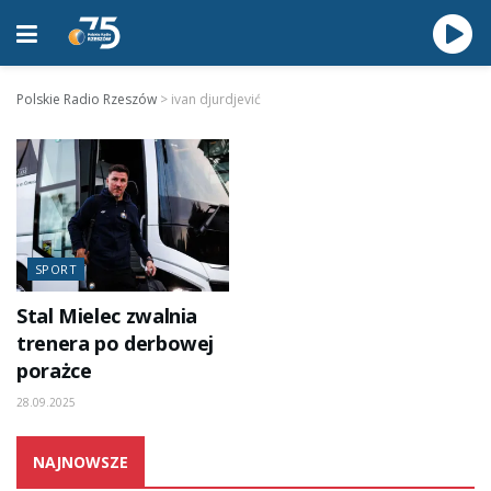
Polskie Radio Rzeszów
>
ivan djurdjević
SPORT
Stal Mielec zwalnia
trenera po derbowej
porażce
28.09.2025
NAJNOWSZE