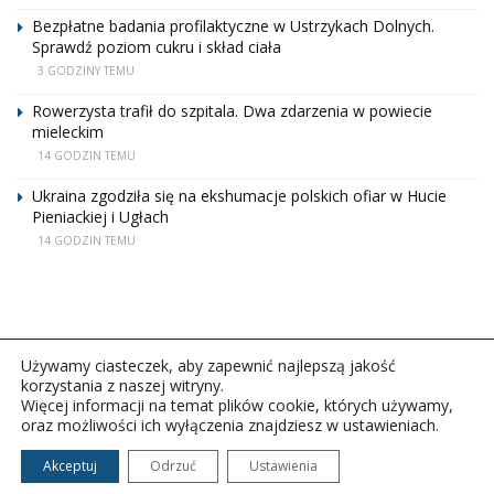
Bezpłatne badania profilaktyczne w Ustrzykach Dolnych.
Sprawdź poziom cukru i skład ciała
3 GODZINY TEMU
Rowerzysta trafił do szpitala. Dwa zdarzenia w powiecie
mieleckim
14 GODZIN TEMU
Ukraina zgodziła się na ekshumacje polskich ofiar w Hucie
Pieniackiej i Ugłach
14 GODZIN TEMU
Używamy ciasteczek, aby zapewnić najlepszą jakość
korzystania z naszej witryny.
Więcej informacji na temat plików cookie, których używamy,
oraz możliwości ich wyłączenia znajdziesz w ustawieniach.
Copyright © 2026Polskie Radio Rzeszów S.A. w likwidacj.
Wszelkie prawa zastrzeżone.
Akceptuj
Odrzuć
Ustawienia