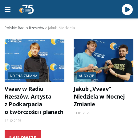
Polskie Radio Rzeszów
>
Jakub Niedziela
NOCNA ZMIANA
AUDYCJE
Vvaav w Radiu
Jakub „Vvaav”
Rzeszów. Artysta
Niedziela w Nocnej
z Podkarpacia
Zmianie
o twórczości i planach
31.01.2025
12.12.2025
NAJNOWSZE