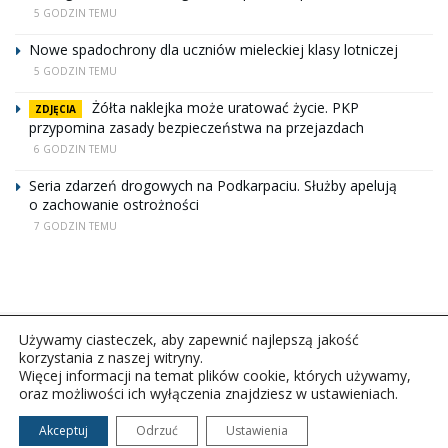
5 GODZIN TEMU
Nowe spadochrony dla uczniów mieleckiej klasy lotniczej
5 GODZIN TEMU
Żółta naklejka może uratować życie. PKP
ZDJĘCIA
przypomina zasady bezpieczeństwa na przejazdach
6 GODZIN TEMU
Seria zdarzeń drogowych na Podkarpaciu. Służby apelują
o zachowanie ostrożności
7 GODZIN TEMU
Używamy ciasteczek, aby zapewnić najlepszą jakość
korzystania z naszej witryny.
Więcej informacji na temat plików cookie, których używamy,
oraz możliwości ich wyłączenia znajdziesz w ustawieniach.
Copyright © 2026Polskie Radio Rzeszów S.A. w likwidacj.
Wszelkie prawa zastrzeżone.
Akceptuj
Odrzuć
Ustawienia