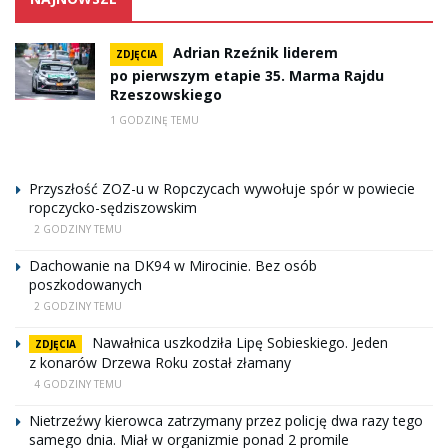
Adrian Rzeźnik liderem
ZDJĘCIA
po pierwszym etapie 35. Marma Rajdu
Rzeszowskiego
1 GODZINĘ TEMU
Przyszłość ZOZ-u w Ropczycach wywołuje spór w powiecie
ropczycko-sędziszowskim
2 GODZINY TEMU
Dachowanie na DK94 w Mirocinie. Bez osób
poszkodowanych
2 GODZINY TEMU
Nawałnica uszkodziła Lipę Sobieskiego. Jeden
ZDJĘCIA
z konarów Drzewa Roku został złamany
4 GODZINY TEMU
Nietrzeźwy kierowca zatrzymany przez policję dwa razy tego
samego dnia. Miał w organizmie ponad 2 promile