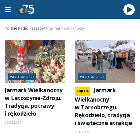
Polskie Radio Rzeszów
>
jarmark wielkanocny
WIADOMOŚCI
WIADOMOŚCI
Jarmark Wielkanocny
Jarmark
ZDJĘCIA
w Latoszynie-Zdroju.
Wielkanocny
Tradycja, potrawy
w Tarnobrzegu.
i rękodzieło
Rękodzieło, tradycja
i świąteczne atrakcje
22.03.2026
20.03.2026