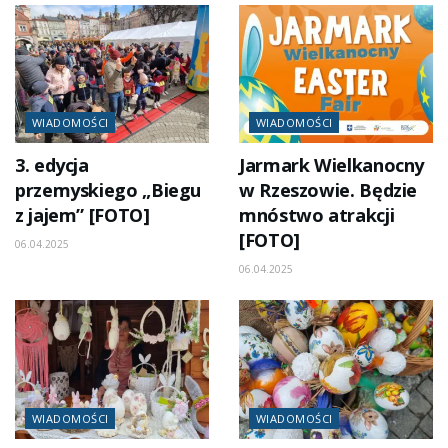
WIADOMOŚCI
WIADOMOŚCI
3. edycja
Jarmark Wielkanocny
przemyskiego „Biegu
w Rzeszowie. Będzie
z jajem” [FOTO]
mnóstwo atrakcji
[FOTO]
06.04.2025
06.04.2025
WIADOMOŚCI
WIADOMOŚCI