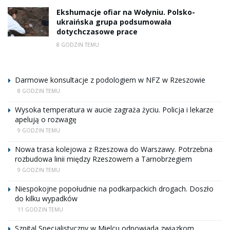
Ekshumacje ofiar na Wołyniu. Polsko-
ukraińska grupa podsumowała
dotychczasowe prace
8 GODZIN TEMU
Darmowe konsultacje z podologiem w NFZ w Rzeszowie
8 GODZIN TEMU
Wysoka temperatura w aucie zagraża życiu. Policja i lekarze
apelują o rozwagę
9 GODZIN TEMU
Nowa trasa kolejowa z Rzeszowa do Warszawy. Potrzebna
rozbudowa linii między Rzeszowem a Tarnobrzegiem
9 GODZIN TEMU
Niespokojne popołudnie na podkarpackich drogach. Doszło
do kilku wypadków
11 GODZIN TEMU
Szpital Specjalistyczny w Mielcu odpowiada związkom