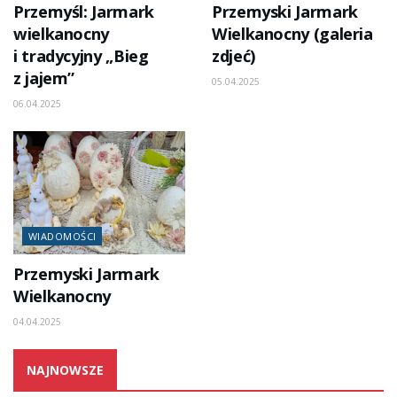
Przemyśl: Jarmark
Przemyski Jarmark
wielkanocny
Wielkanocny (galeria
i tradycyjny „Bieg
zdjeć)
z jajem”
05.04.2025
06.04.2025
WIADOMOŚCI
Przemyski Jarmark
Wielkanocny
04.04.2025
NAJNOWSZE