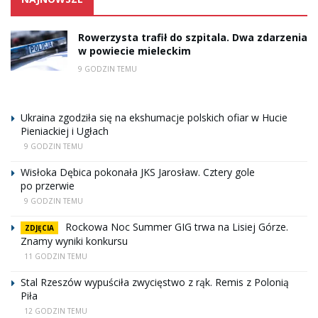
Rowerzysta trafił do szpitala. Dwa zdarzenia
w powiecie mieleckim
9 GODZIN TEMU
Ukraina zgodziła się na ekshumacje polskich ofiar w Hucie
Pieniackiej i Ugłach
9 GODZIN TEMU
Wisłoka Dębica pokonała JKS Jarosław. Cztery gole
po przerwie
9 GODZIN TEMU
Rockowa Noc Summer GIG trwa na Lisiej Górze.
ZDJĘCIA
Znamy wyniki konkursu
11 GODZIN TEMU
Stal Rzeszów wypuściła zwycięstwo z rąk. Remis z Polonią
Piła
12 GODZIN TEMU