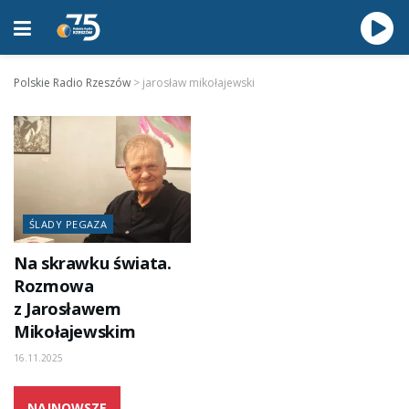
Polskie Radio Rzeszów
>
jarosław mikołajewski
ŚLADY PEGAZA
Na skrawku świata.
Rozmowa
z Jarosławem
Mikołajewskim
16.11.2025
NAJNOWSZE