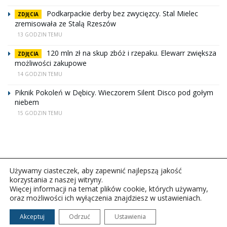
Podkarpackie derby bez zwycięzcy. Stal Mielec
ZDJĘCIA
zremisowała ze Stalą Rzeszów
13 GODZIN TEMU
120 mln zł na skup zbóż i rzepaku. Elewarr zwiększa
ZDJĘCIA
możliwości zakupowe
14 GODZIN TEMU
Piknik Pokoleń w Dębicy. Wieczorem Silent Disco pod gołym
niebem
15 GODZIN TEMU
Używamy ciasteczek, aby zapewnić najlepszą jakość
korzystania z naszej witryny.
Więcej informacji na temat plików cookie, których używamy,
oraz możliwości ich wyłączenia znajdziesz w ustawieniach.
Copyright © 2026Polskie Radio Rzeszów S.A. w likwidacj.
Wszelkie prawa zastrzeżone.
Akceptuj
Odrzuć
Ustawienia