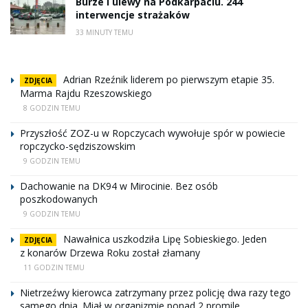
Burze i ulewy na Podkarpaciu. 244
interwencje strażaków
33 MINUTY TEMU
Adrian Rzeźnik liderem po pierwszym etapie 35.
ZDJĘCIA
Marma Rajdu Rzeszowskiego
8 GODZIN TEMU
Przyszłość ZOZ-u w Ropczycach wywołuje spór w powiecie
ropczycko-sędziszowskim
9 GODZIN TEMU
Dachowanie na DK94 w Mirocinie. Bez osób
poszkodowanych
9 GODZIN TEMU
Nawałnica uszkodziła Lipę Sobieskiego. Jeden
ZDJĘCIA
z konarów Drzewa Roku został złamany
11 GODZIN TEMU
Nietrzeźwy kierowca zatrzymany przez policję dwa razy tego
samego dnia. Miał w organizmie ponad 2 promile