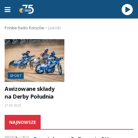
Polskie Radio Rzeszów
>
Jaskółki
SPORT
Awizowane składy
na Derby Południa
27.05.2025
NAJNOWSZE