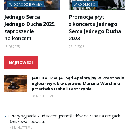
W OGRODZIE WIARY
WIADOMOŚCI
Jednego Serca
Promocja płyt
Jednego Ducha 2025,
z koncertu Jednego
zaproszenie
Serca Jednego Ducha
na koncert
2023
15.06.2025
22.10.2023
NAJNOWSZE
[AKTUALIZACJA] Sąd Apelacyjny w Rzeszowie
ogłosił wyrok w sprawie Marcina Warchoła
przeciwko Izabeli Leszczynie
30 MINUT TEMU
Cztery wypadki z udziałem jednośladów od rana na drogach
Rzeszowa i powiatu
46 MINUT TEMU