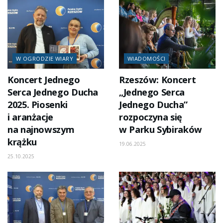
W OGRODZIE WIARY
WIADOMOŚCI
Koncert Jednego
Rzeszów: Koncert
Serca Jednego Ducha
„Jednego Serca
2025. Piosenki
Jednego Ducha”
i aranżacje
rozpoczyna się
na najnowszym
w Parku Sybiraków
krążku
19.06.2025
25.10.2025