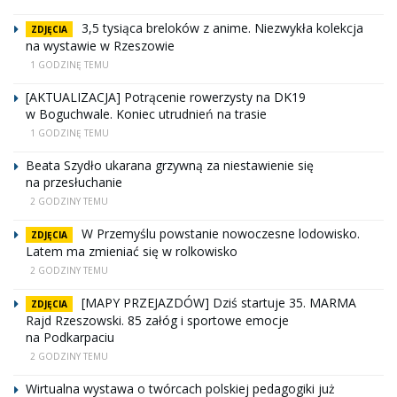
3,5 tysiąca breloków z anime. Niezwykła kolekcja
ZDJĘCIA
na wystawie w Rzeszowie
1 GODZINĘ TEMU
[AKTUALIZACJA] Potrącenie rowerzysty na DK19
w Boguchwale. Koniec utrudnień na trasie
1 GODZINĘ TEMU
Beata Szydło ukarana grzywną za niestawienie się
na przesłuchanie
2 GODZINY TEMU
W Przemyślu powstanie nowoczesne lodowisko.
ZDJĘCIA
Latem ma zmieniać się w rolkowisko
2 GODZINY TEMU
[MAPY PRZEJAZDÓW] Dziś startuje 35. MARMA
ZDJĘCIA
Rajd Rzeszowski. 85 załóg i sportowe emocje
na Podkarpaciu
2 GODZINY TEMU
Wirtualna wystawa o twórcach polskiej pedagogiki już