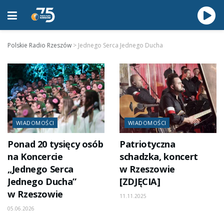
Polskie Radio Rzeszów
>
Jednego Serca Jednego Ducha
WIADOMOŚCI
WIADOMOŚCI
Ponad 20 tysięcy osób
Patriotyczna
na Koncercie
schadzka, koncert
„Jednego Serca
w Rzeszowie
Jednego Ducha”
[ZDJĘCIA]
w Rzeszowie
11.11.2025
05.06.2026