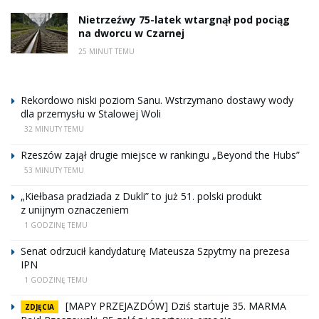
Nietrzeźwy 75-latek wtargnął pod pociąg
na dworcu w Czarnej
25 MINUT TEMU
Rekordowo niski poziom Sanu. Wstrzymano dostawy wody
dla przemysłu w Stalowej Woli
32 MINUTY TEMU
Rzeszów zajął drugie miejsce w rankingu „Beyond the Hubs”
53 MINUTY TEMU
„Kiełbasa pradziada z Dukli” to już 51. polski produkt
z unijnym oznaczeniem
1 GODZINĘ TEMU
Senat odrzucił kandydaturę Mateusza Szpytmy na prezesa
IPN
1 GODZINĘ TEMU
[MAPY PRZEJAZDÓW] Dziś startuje 35. MARMA
ZDJĘCIA