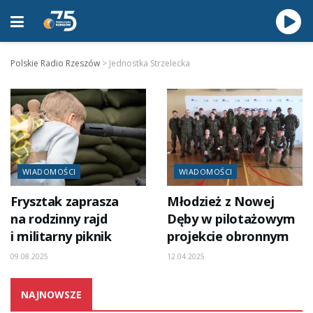
Polskie Radio Rzeszów
>
Jednostka Strzelecka
WIADOMOŚCI
WIADOMOŚCI
Frysztak zaprasza
Młodzież z Nowej
na rodzinny rajd
Dęby w pilotażowym
i militarny piknik
projekcie obronnym
09.08.2025
12.04.2025
NAJNOWSZE