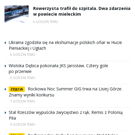
Rowerzysta trafił do szpitala. Dwa zdarzenia
w powiecie mieleckim
6 GODZIN TEMU
Ukraina zgodziła się na ekshumacje polskich ofiar w Hucie
Pieniackiej i Ugłach
6 GODZIN TEMU
Wisłoka Dębica pokonała JKS Jarosław. Cztery gole
po przerwie
6 GODZIN TEMU
Rockowa Noc Summer GIG trwa na Lisiej Górze.
ZDJĘCIA
Znamy wyniki konkursu
7 GODZIN TEMU
Stal Rzeszów wypuściła zwycięstwo z rąk. Remis z Polonią
Piła
9 GODZIN TEMU