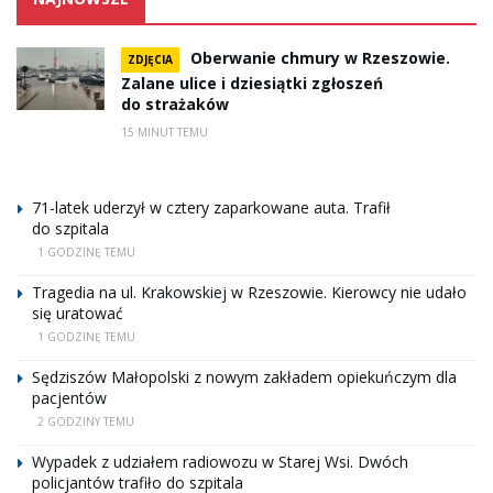
Oberwanie chmury w Rzeszowie.
ZDJĘCIA
Zalane ulice i dziesiątki zgłoszeń
do strażaków
15 MINUT TEMU
71-latek uderzył w cztery zaparkowane auta. Trafił
do szpitala
1 GODZINĘ TEMU
Tragedia na ul. Krakowskiej w Rzeszowie. Kierowcy nie udało
się uratować
1 GODZINĘ TEMU
Sędziszów Małopolski z nowym zakładem opiekuńczym dla
pacjentów
2 GODZINY TEMU
Wypadek z udziałem radiowozu w Starej Wsi. Dwóch
policjantów trafiło do szpitala