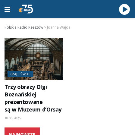
Polskie Radio Rzeszów
>
Joanna Wajda
KRAJ I ŚWIAT
Trzy obrazy Olgi
Boznańskiej
prezentowane
są w Muzeum d’Orsay
18.05.2025
NAJNOWSZE