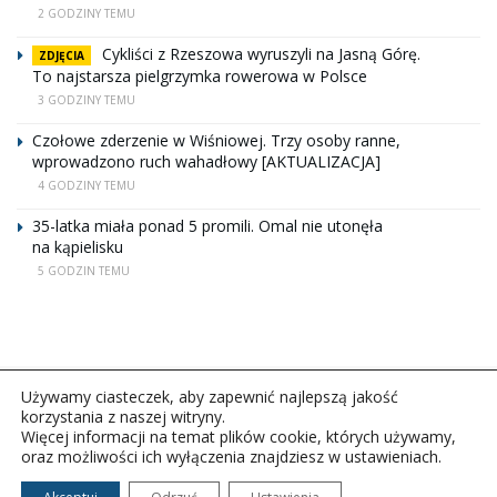
2 GODZINY TEMU
Cykliści z Rzeszowa wyruszyli na Jasną Górę.
ZDJĘCIA
To najstarsza pielgrzymka rowerowa w Polsce
3 GODZINY TEMU
Czołowe zderzenie w Wiśniowej. Trzy osoby ranne,
wprowadzono ruch wahadłowy [AKTUALIZACJA]
4 GODZINY TEMU
35-latka miała ponad 5 promili. Omal nie utonęła
na kąpielisku
5 GODZIN TEMU
Używamy ciasteczek, aby zapewnić najlepszą jakość
korzystania z naszej witryny.
Więcej informacji na temat plików cookie, których używamy,
oraz możliwości ich wyłączenia znajdziesz w ustawieniach.
Copyright © 2026Polskie Radio Rzeszów S.A. w likwidacj.
Wszelkie prawa zastrzeżone.