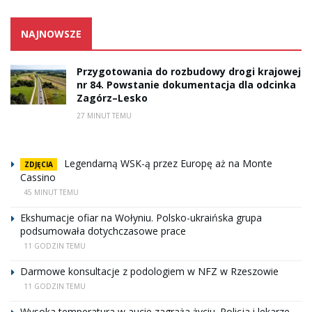
NAJNOWSZE
Przygotowania do rozbudowy drogi krajowej
nr 84. Powstanie dokumentacja dla odcinka
Zagórz–Lesko
27 MINUT TEMU
Legendarną WSK-ą przez Europę aż na Monte
ZDJĘCIA
Cassino
45 MINUT TEMU
Ekshumacje ofiar na Wołyniu. Polsko-ukraińska grupa
podsumowała dotychczasowe prace
11 GODZIN TEMU
Darmowe konsultacje z podologiem w NFZ w Rzeszowie
11 GODZIN TEMU
Wysoka temperatura w aucie zagraża życiu. Policja i lekarze