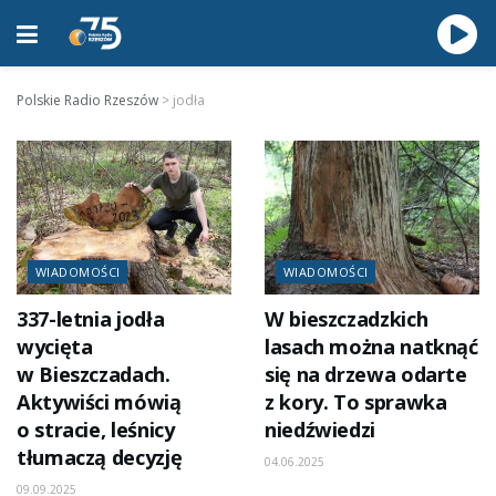
Polskie Radio Rzeszów
>
jodła
WIADOMOŚCI
WIADOMOŚCI
337-letnia jodła
W bieszczadzkich
wycięta
lasach można natknąć
w Bieszczadach.
się na drzewa odarte
Aktywiści mówią
z kory. To sprawka
o stracie, leśnicy
niedźwiedzi
tłumaczą decyzję
04.06.2025
09.09.2025