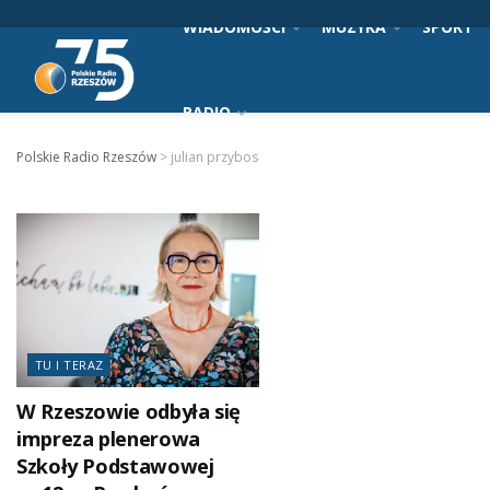
WIADOMOŚCI
MUZYKA
SPORT
RADIO
Polskie Radio Rzeszów
>
julian przybos
TU I TERAZ
W Rzeszowie odbyła się
impreza plenerowa
Szkoły Podstawowej