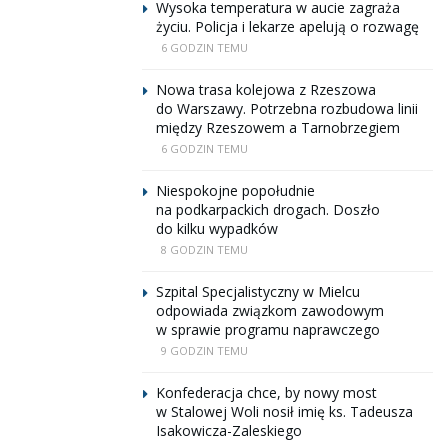
Wysoka temperatura w aucie zagraża
życiu. Policja i lekarze apelują o rozwagę
6 GODZIN TEMU
Nowa trasa kolejowa z Rzeszowa
do Warszawy. Potrzebna rozbudowa linii
między Rzeszowem a Tarnobrzegiem
6 GODZIN TEMU
Niespokojne popołudnie
na podkarpackich drogach. Doszło
do kilku wypadków
8 GODZIN TEMU
Szpital Specjalistyczny w Mielcu
odpowiada związkom zawodowym
w sprawie programu naprawczego
9 GODZIN TEMU
Konfederacja chce, by nowy most
w Stalowej Woli nosił imię ks. Tadeusza
Isakowicza-Zaleskiego