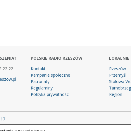
SZENIA?
POLSKIE RADIO RZESZÓW
LOKALNIE
2 22 22
Kontakt
Rzeszów
Kampanie społeczne
Przemyśl
eszow.pl
Patronaty
Stalowa Wo
Regulaminy
Tarnobrze
Polityka prywatności
Region
m17
stania z naszej witryny.