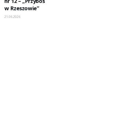
nr 12 – „Przyboś
w Rzeszowie”
21.06.2026