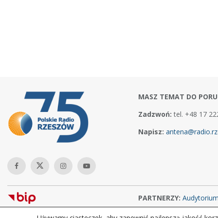
MASZ TEMAT DO PORU
Zadzwoń:
tel. +48 17 22
Napisz:
antena@radio.rz
PARTNERZY:
Audytoriu
Używamy ciasteczek, aby zapewnić najlepszą jakość korzy