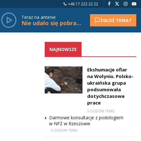
+48 17 222 22 22
Teraz na antenie
ZGŁOŚ TEMAT
Nie udało się pobrać tytułu.
NAJNOWSZE
Ekshumacje ofiar
na Wołyniu. Polsko-
ukraińska grupa
podsumowała
dotychczasowe
prace
5 GODZIN TEMU
Darmowe konsultacje z podologiem
w NFZ w Rzeszowie
5 GODZIN TEMU