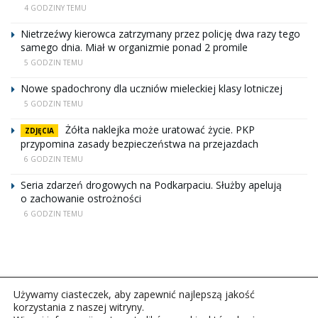
4 GODZINY TEMU
Nietrzeźwy kierowca zatrzymany przez policję dwa razy tego
samego dnia. Miał w organizmie ponad 2 promile
5 GODZIN TEMU
Nowe spadochrony dla uczniów mieleckiej klasy lotniczej
5 GODZIN TEMU
Żółta naklejka może uratować życie. PKP
ZDJĘCIA
przypomina zasady bezpieczeństwa na przejazdach
6 GODZIN TEMU
Seria zdarzeń drogowych na Podkarpaciu. Służby apelują
o zachowanie ostrożności
6 GODZIN TEMU
Używamy ciasteczek, aby zapewnić najlepszą jakość
korzystania z naszej witryny.