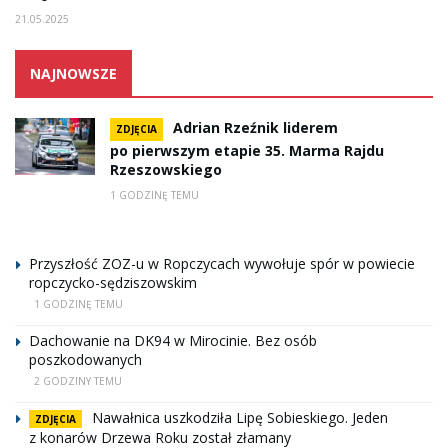
21.05.2025
NAJNOWSZE
Adrian Rzeźnik liderem
ZDJĘCIA
po pierwszym etapie 35. Marma Rajdu
Rzeszowskiego
1 GODZINĘ TEMU
Przyszłość ZOZ-u w Ropczycach wywołuje spór w powiecie
ropczycko-sędziszowskim
1 GODZINĘ TEMU
Dachowanie na DK94 w Mirocinie. Bez osób
poszkodowanych
2 GODZINY TEMU
Nawałnica uszkodziła Lipę Sobieskiego. Jeden
ZDJĘCIA
z konarów Drzewa Roku został złamany