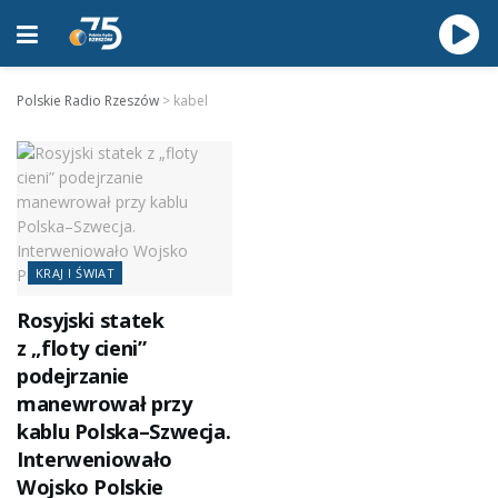
Polskie Radio Rzeszów
>
kabel
KRAJ I ŚWIAT
Rosyjski statek
z „floty cieni”
podejrzanie
manewrował przy
kablu Polska–Szwecja.
Interweniowało
Wojsko Polskie