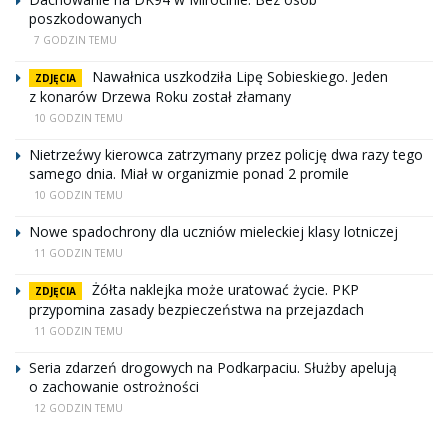
poszkodowanych
7 GODZIN TEMU
Nawałnica uszkodziła Lipę Sobieskiego. Jeden
ZDJĘCIA
z konarów Drzewa Roku został złamany
10 GODZIN TEMU
Nietrzeźwy kierowca zatrzymany przez policję dwa razy tego
samego dnia. Miał w organizmie ponad 2 promile
10 GODZIN TEMU
Nowe spadochrony dla uczniów mieleckiej klasy lotniczej
11 GODZIN TEMU
Żółta naklejka może uratować życie. PKP
ZDJĘCIA
przypomina zasady bezpieczeństwa na przejazdach
11 GODZIN TEMU
Seria zdarzeń drogowych na Podkarpaciu. Służby apelują
o zachowanie ostrożności
12 GODZIN TEMU