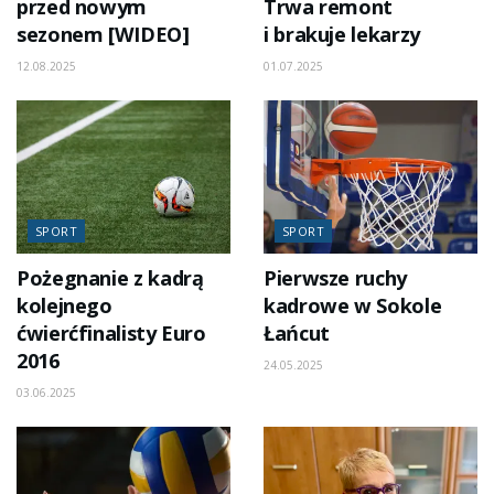
przed nowym
Trwa remont
sezonem [WIDEO]
i brakuje lekarzy
12.08.2025
01.07.2025
SPORT
SPORT
Pożegnanie z kadrą
Pierwsze ruchy
kolejnego
kadrowe w Sokole
ćwierćfinalisty Euro
Łańcut
2016
24.05.2025
03.06.2025