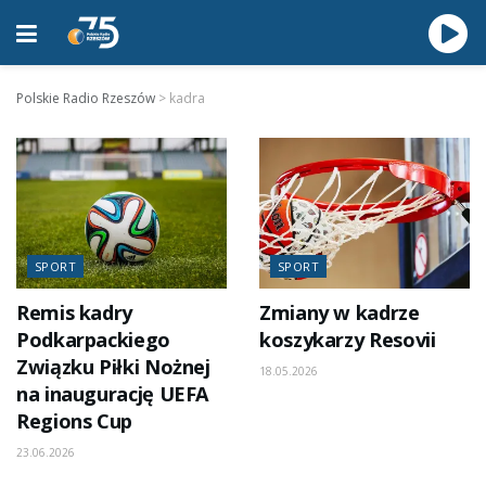
Polskie Radio Rzeszów
>
kadra
SPORT
SPORT
Remis kadry
Zmiany w kadrze
Podkarpackiego
koszykarzy Resovii
Związku Piłki Nożnej
18.05.2026
na inaugurację UEFA
Regions Cup
23.06.2026