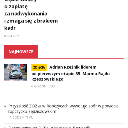
o zapłatę
za nadwykonania
i zmaga się z brakiem
kadr
08.04.2025
NAJNOWSZE
Adrian Rzeźnik liderem
ZDJĘCIA
po pierwszym etapie 35. Marma Rajdu
Rzeszowskiego
6 GODZIN TEMU
Przyszłość ZOZ-u w Ropczycach wywołuje spór w powiecie
ropczycko-sędziszowskim
7 GODZIN TEMU
Dachowanie na DK94 w Mirocinie. Bez osób