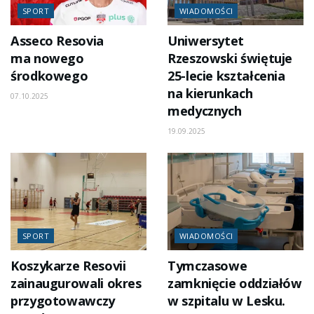
SPORT
WIADOMOŚCI
Asseco Resovia
Uniwersytet
ma nowego
Rzeszowski świętuje
środkowego
25-lecie kształcenia
na kierunkach
07.10.2025
medycznych
19.09.2025
SPORT
WIADOMOŚCI
Koszykarze Resovii
Tymczasowe
zainaugurowali okres
zamknięcie oddziałów
przygotowawczy
w szpitalu w Lesku.