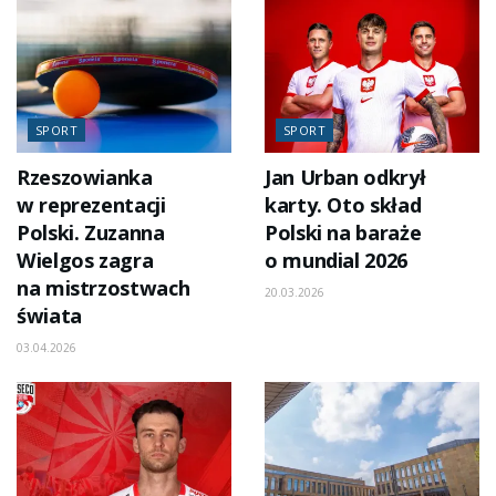
SPORT
SPORT
Rzeszowianka
Jan Urban odkrył
w reprezentacji
karty. Oto skład
Polski. Zuzanna
Polski na baraże
Wielgos zagra
o mundial 2026
na mistrzostwach
20.03.2026
świata
03.04.2026