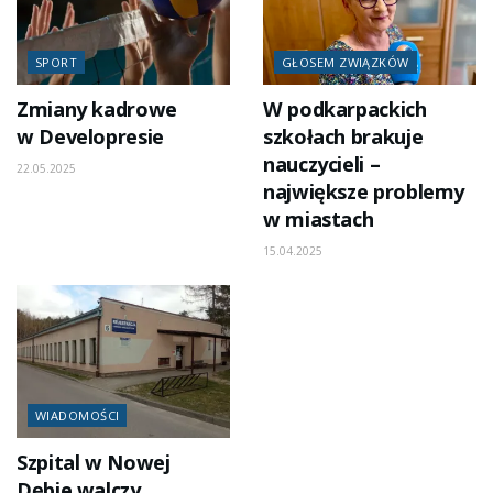
SPORT
GŁOSEM ZWIĄZKÓW
Zmiany kadrowe
W podkarpackich
w Developresie
szkołach brakuje
nauczycieli –
22.05.2025
największe problemy
w miastach
15.04.2025
WIADOMOŚCI
Szpital w Nowej
Dębie walczy