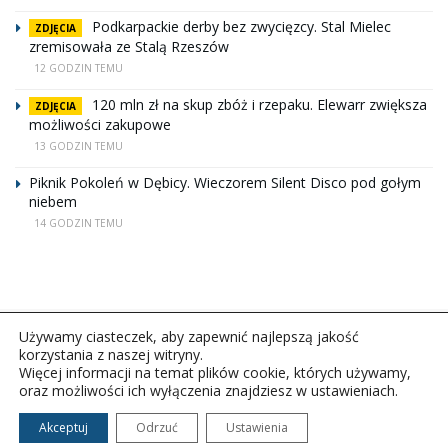
Podkarpackie derby bez zwycięzcy. Stal Mielec
ZDJĘCIA
zremisowała ze Stalą Rzeszów
12 GODZIN TEMU
120 mln zł na skup zbóż i rzepaku. Elewarr zwiększa
ZDJĘCIA
możliwości zakupowe
13 GODZIN TEMU
Piknik Pokoleń w Dębicy. Wieczorem Silent Disco pod gołym
niebem
14 GODZIN TEMU
Używamy ciasteczek, aby zapewnić najlepszą jakość
korzystania z naszej witryny.
Więcej informacji na temat plików cookie, których używamy,
oraz możliwości ich wyłączenia znajdziesz w ustawieniach.
Copyright © 2026Polskie Radio Rzeszów S.A. w likwidacj.
Wszelkie prawa zastrzeżone.
Akceptuj
Odrzuć
Ustawienia