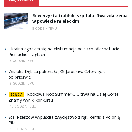
Rowerzysta trafił do szpitala. Dwa zdarzenia
w powiecie mieleckim
8 GODZIN TEMU
Ukraina zgodziła się na ekshumacje polskich ofiar w Hucie
Pieniackiej i Ugłach
8 GODZIN TEMU
Wisłoka Dębica pokonała JKS Jarosław. Cztery gole
po przerwie
9 GODZIN TEMU
Rockowa Noc Summer GIG trwa na Lisiej Górze.
ZDJĘCIA
Znamy wyniki konkursu
10 GODZIN TEMU
Stal Rzeszów wypuściła zwycięstwo z rąk. Remis z Polonią
Piła
11 GODZIN TEMU