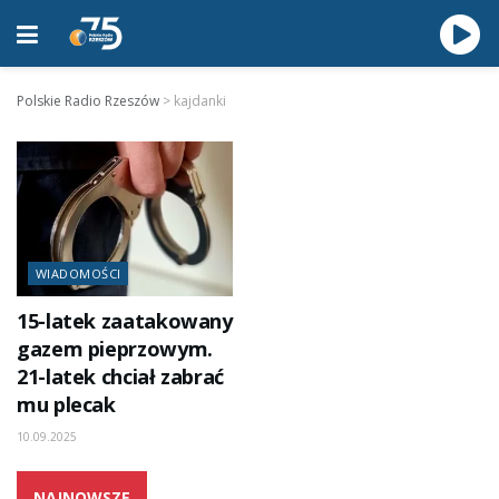
Polskie Radio Rzeszów
>
kajdanki
WIADOMOŚCI
15-latek zaatakowany
gazem pieprzowym.
21-latek chciał zabrać
mu plecak
10.09.2025
NAJNOWSZE