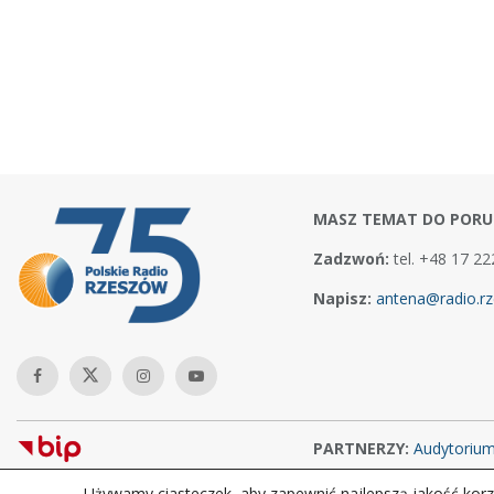
MASZ TEMAT DO PORU
Zadzwoń:
tel. +48 17 22
Napisz:
antena@radio.rz
PARTNERZY:
Audytoriu
Używamy ciasteczek, aby zapewnić najlepszą jakość korzy