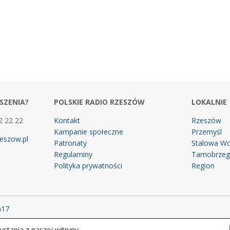
SZENIA?
POLSKIE RADIO RZESZÓW
LOKALNIE
2 22 22
Kontakt
Rzeszów
Kampanie społeczne
Przemyśl
eszow.pl
Patronaty
Stalowa Wo
Regulaminy
Tarnobrze
Polityka prywatności
Region
m17
stania z naszej witryny.