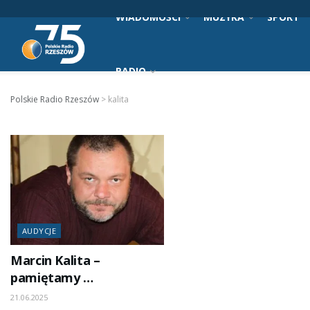
WIADOMOŚCI
MUZYKA
SPORT
RADIO
Polskie Radio Rzeszów
>
kalita
AUDYCJE
Marcin Kalita –
pamiętamy …
21.06.2025