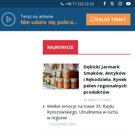
+48 17 222 22 22
Teraz na antenie
ZGŁOŚ TEMAT
Nie udało się pobrać tytułu.
NAJNOWSZE
Dębicki Jarmark
Smaków, Antyków
i Rękodzieła. Rynek
pełen regionalnych
produktów
33 MINUTY TEMU
Wielkie emocje na trasie 35. Rajdu
Rzeszowskiego. Utrudnienia w ruchu
w regionie
1 GODZINĘ TEMU