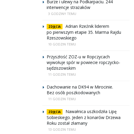
Burze i ulewy na Podkarpaciu. 244
interwencje strażaków
3 GODZINY TEMU
Adrian Rzeźnik liderem
ZDJĘCIA
po pierwszym etapie 35. Marma Rajdu
Rzeszowskiego
10 GODZIN TEMU
Przyszłość ZOZ-u w Ropczycach
wywołuje spór w powiecie ropczycko-
sędziszowskim
11 GODZIN TEMU
Dachowanie na DK94 w Mirocinie.
Bez osób poszkodowanych
11 GODZIN TEMU
Nawałnica uszkodziła Lipę
ZDJĘCIA
Sobieskiego. Jeden z konarów Drzewa
Roku został złamany
13 GODZIN TEMU