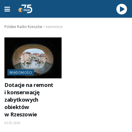
Polskie Radio Rzeszów
>
kamienice
WIADOMOŚCI
Dotacje na remont
i konserwację
zabytkowych
obiektów
w Rzeszowie
03.05.2026