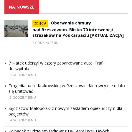
NAJNOWSZE
Oberwanie chmury
ZDJĘCIA
nad Rzeszowem. Blisko 70 interwencji
strażaków na Podkarpaciu [AKTUALIZACJA]
2 GODZINY TEMU
71-latek uderzył w cztery zaparkowane auta. Trafił
do szpitala
3 GODZINY TEMU
Tragedia na ul. Krakowskiej w Rzeszowie. Kierowcy nie udało
się uratować
3 GODZINY TEMU
Sędziszów Małopolski z nowym zakładem opiekuńczym dla
pacjentów
4 GODZINY TEMU
Wypadek z udziałem radiowozu w Starej Wsi. Dwóch