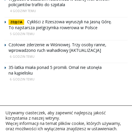
policjantów trafiło do szpitala
4 GODZINY TEMU
Cykliści z Rzeszowa wyruszyli na Jasną Górę.
ZDJĘCIA
To najstarsza pielgrzymka rowerowa w Polsce
5 GODZIN TEMU
Czołowe zderzenie w Wiśniowej. Trzy osoby ranne,
wprowadzono ruch wahadłowy [AKTUALIZACJA]
6 GODZIN TEMU
35-latka miała ponad 5 promili. Omal nie utonęła
na kąpielisku
6 GODZIN TEMU
Używamy ciasteczek, aby zapewnić najlepszą jakość
korzystania z naszej witryny.
Więcej informacji na temat plików cookie, których używamy,
oraz możliwości ich wyłączenia znajdziesz w ustawieniach.