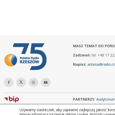
MASZ TEMAT DO PORU
Zadzwoń:
tel. +48 17 22
Napisz:
antena@radio.rz
PARTNERZY:
Audytoriu
Używamy ciasteczek, aby zapewnić najlepszą jakość korzy
Copyright © 2026Polskie Radio Rzeszów S.A. w likwidacj. Wszelkie
Więcej informacji na temat plików cookie, których używa