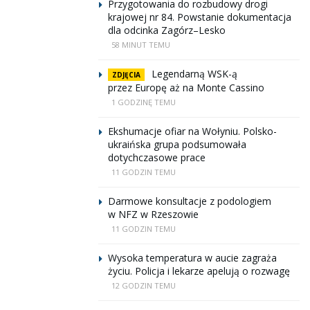
Przygotowania do rozbudowy drogi
krajowej nr 84. Powstanie dokumentacja
dla odcinka Zagórz–Lesko
58 MINUT TEMU
Legendarną WSK-ą
ZDJĘCIA
przez Europę aż na Monte Cassino
1 GODZINĘ TEMU
Ekshumacje ofiar na Wołyniu. Polsko-
ukraińska grupa podsumowała
dotychczasowe prace
11 GODZIN TEMU
Darmowe konsultacje z podologiem
w NFZ w Rzeszowie
11 GODZIN TEMU
Wysoka temperatura w aucie zagraża
życiu. Policja i lekarze apelują o rozwagę
12 GODZIN TEMU