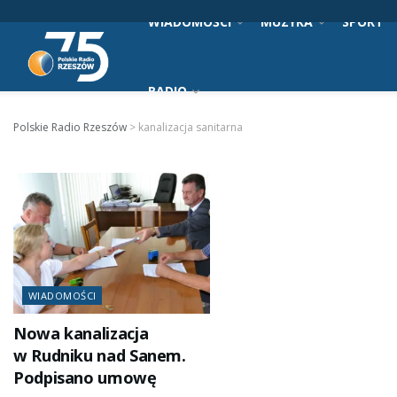
WIADOMOŚCI
MUZYKA
SPORT
RADIO
Polskie Radio Rzeszów
>
kanalizacja sanitarna
WIADOMOŚCI
Nowa kanalizacja
w Rudniku nad Sanem.
Podpisano umowę