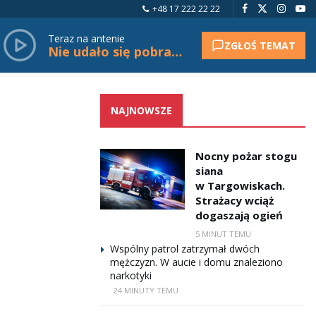
+48 17 222 22 22
Teraz na antenie
ZGŁOŚ TEMAT
Nie udało się pobrać tytułu.
NAJNOWSZE
Nocny pożar stogu
siana
w Targowiskach.
Strażacy wciąż
dogaszają ogień
5 MINUT TEMU
Wspólny patrol zatrzymał dwóch
mężczyzn. W aucie i domu znaleziono
narkotyki
24 MINUTY TEMU