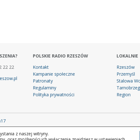
SZENIA?
POLSKIE RADIO RZESZÓW
LOKALNIE
2 22 22
Kontakt
Rzeszów
Kampanie społeczne
Przemyśl
eszow.pl
Patronaty
Stalowa Wo
Regulaminy
Tarnobrze
Polityka prywatności
Region
m17
stania z naszej witryny.
 prawa zastrzeżone.
my, oraz możliwości ich wyłączenia znajdziesz w ustawieniach.