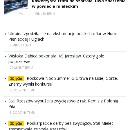
Rowerzysta trafił do szpitala. Dwa zdarzenia
w powiecie mieleckim
1 MINUTA TEMU
Ukraina zgodziła się na ekshumacje polskich ofiar w Hucie
Pieniackiej i Ugłach
7 MINUT TEMU
Wisłoka Dębica pokonała JKS Jarosław. Cztery gole
po przerwie
29 MINUT TEMU
Rockowa Noc Summer GIG trwa na Lisiej Górze.
ZDJĘCIA
Znamy wyniki konkursu
2 GODZINY TEMU
Stal Rzeszów wypuściła zwycięstwo z rąk. Remis z Polonią
Piła
3 GODZINY TEMU
Podkarpackie derby bez zwycięzcy. Stal Mielec
ZDJĘCIA
zremisowała ze Stalą Rzeszów