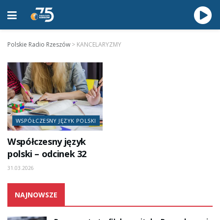
Polskie Radio Rzeszów
>
KANCELARYZMY
WSPÓŁCZESNY JĘZYK POLSKI
Współczesny język
polski – odcinek 32
31.03.2026
NAJNOWSZE