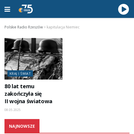
Polskie Radio Rzeszów
>
kapitulacja Niemiec
KRAJ I ŚWIAT
80 lat temu
zakończyła się
II wojna światowa
08.05.2025
NAJNOWSZE