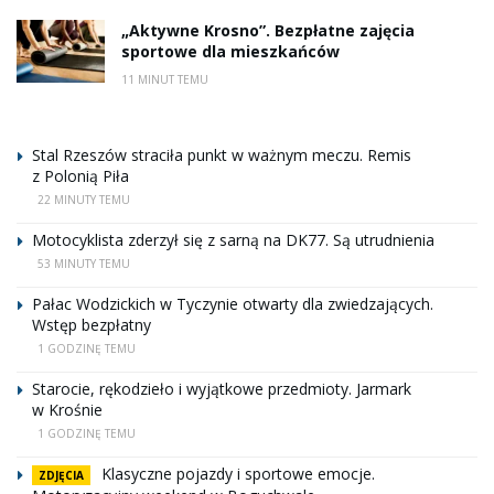
„Aktywne Krosno”. Bezpłatne zajęcia
sportowe dla mieszkańców
11 MINUT TEMU
Stal Rzeszów straciła punkt w ważnym meczu. Remis
z Polonią Piła
22 MINUTY TEMU
Motocyklista zderzył się z sarną na DK77. Są utrudnienia
53 MINUTY TEMU
Pałac Wodzickich w Tyczynie otwarty dla zwiedzających.
Wstęp bezpłatny
1 GODZINĘ TEMU
Starocie, rękodzieło i wyjątkowe przedmioty. Jarmark
w Krośnie
1 GODZINĘ TEMU
Klasyczne pojazdy i sportowe emocje.
ZDJĘCIA