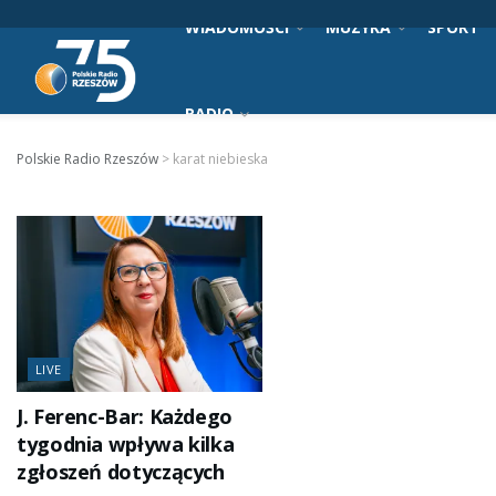
WIADOMOŚCI
MUZYKA
SPORT
RADIO
Polskie Radio Rzeszów
>
karat niebieska
LIVE
J. Ferenc-Bar: Każdego
tygodnia wpływa kilka
zgłoszeń dotyczących