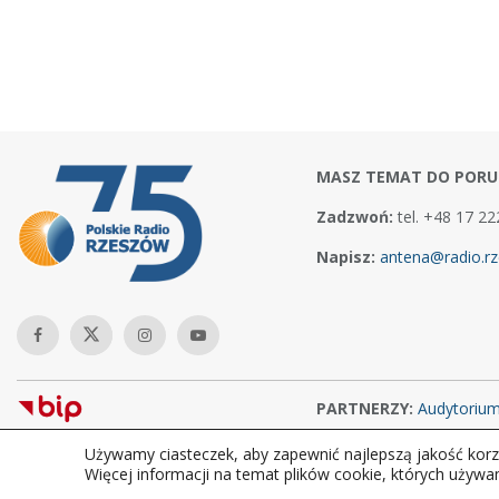
MASZ TEMAT DO PORU
Zadzwoń:
tel. +48 17 22
Napisz:
antena@radio.rz
PARTNERZY:
Audytoriu
Używamy ciasteczek, aby zapewnić najlepszą jakość korzy
Copyright © 2026Polskie Radio Rzeszów S.A. w likwidacj. Wszelkie
Więcej informacji na temat plików cookie, których używa