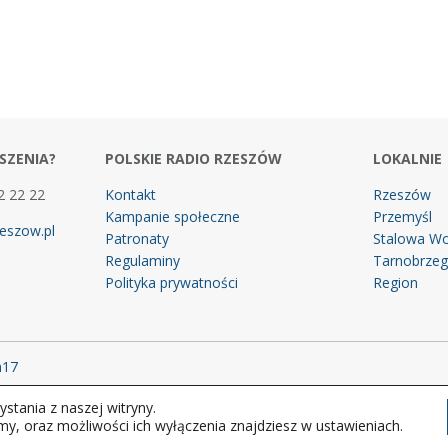
SZENIA?
POLSKIE RADIO RZESZÓW
LOKALNIE
2 22 22
Kontakt
Rzeszów
Kampanie społeczne
Przemyśl
eszow.pl
Patronaty
Stalowa Wo
Regulaminy
Tarnobrze
Polityka prywatności
Region
m17
stania z naszej witryny.
 prawa zastrzeżone.
my, oraz możliwości ich wyłączenia znajdziesz w ustawieniach.