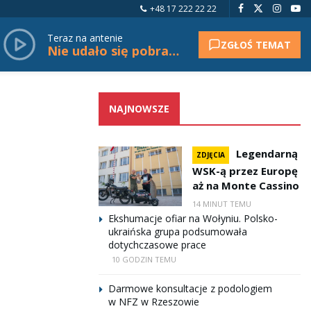
+48 17 222 22 22
Teraz na antenie
ZGŁOŚ TEMAT
Nie udało się pobrać tytułu.
NAJNOWSZE
Legendarną
ZDJĘCIA
WSK-ą przez Europę
aż na Monte Cassino
14 MINUT TEMU
Ekshumacje ofiar na Wołyniu. Polsko-
ukraińska grupa podsumowała
dotychczasowe prace
10 GODZIN TEMU
Darmowe konsultacje z podologiem
w NFZ w Rzeszowie