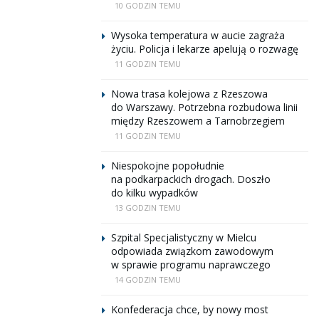
10 GODZIN TEMU
Wysoka temperatura w aucie zagraża
życiu. Policja i lekarze apelują o rozwagę
11 GODZIN TEMU
Nowa trasa kolejowa z Rzeszowa
do Warszawy. Potrzebna rozbudowa linii
między Rzeszowem a Tarnobrzegiem
11 GODZIN TEMU
Niespokojne popołudnie
na podkarpackich drogach. Doszło
do kilku wypadków
13 GODZIN TEMU
Szpital Specjalistyczny w Mielcu
odpowiada związkom zawodowym
w sprawie programu naprawczego
14 GODZIN TEMU
Konfederacja chce, by nowy most