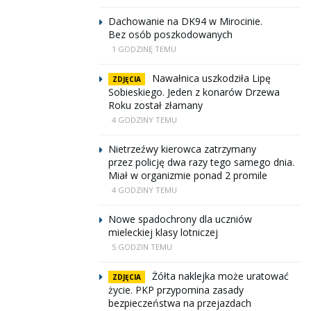
Dachowanie na DK94 w Mirocinie.
Bez osób poszkodowanych
1 GODZINĘ TEMU
Nawałnica uszkodziła Lipę
ZDJĘCIA
Sobieskiego. Jeden z konarów Drzewa
Roku został złamany
4 GODZINY TEMU
Nietrzeźwy kierowca zatrzymany
przez policję dwa razy tego samego dnia.
Miał w organizmie ponad 2 promile
4 GODZINY TEMU
Nowe spadochrony dla uczniów
mieleckiej klasy lotniczej
5 GODZIN TEMU
Żółta naklejka może uratować
ZDJĘCIA
życie. PKP przypomina zasady
bezpieczeństwa na przejazdach