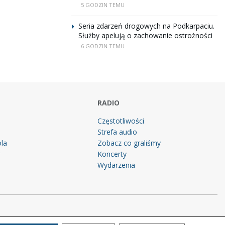
5 GODZIN TEMU
Seria zdarzeń drogowych na Podkarpaciu.
Służby apelują o zachowanie ostrożności
6 GODZIN TEMU
RADIO
Częstotliwości
Strefa audio
la
Zobacz co graliśmy
g
Koncerty
Wydarzenia