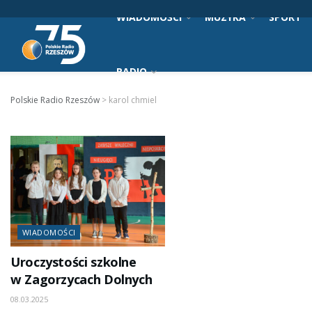
WIADOMOŚCI
MUZYKA
SPORT
RADIO
Polskie Radio Rzeszów
>
karol chmiel
WIADOMOŚCI
Uroczystości szkolne
w Zagorzycach Dolnych
08.03.2025