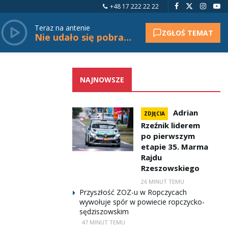
+48 17 222 22 22
Teraz na antenie
ZGŁOŚ TEMAT
Nie udało się pobrać tytułu.
NAJNOWSZE
Adrian
ZDJĘCIA
Rzeźnik liderem
po pierwszym
etapie 35. Marma
Rajdu
Rzeszowskiego
26 MINUT TEMU
Przyszłość ZOZ-u w Ropczycach
wywołuje spór w powiecie ropczycko-
sędziszowskim
47 MINUT TEMU