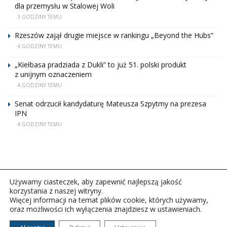
dla przemysłu w Stalowej Woli
3 GODZINY TEMU
Rzeszów zajął drugie miejsce w rankingu „Beyond the Hubs”
4 GODZINY TEMU
„Kiełbasa pradziada z Dukli” to już 51. polski produkt
z unijnym oznaczeniem
4 GODZINY TEMU
Senat odrzucił kandydaturę Mateusza Szpytmy na prezesa
IPN
4 GODZINY TEMU
Używamy ciasteczek, aby zapewnić najlepszą jakość
korzystania z naszej witryny.
Więcej informacji na temat plików cookie, których używamy,
oraz możliwości ich wyłączenia znajdziesz w ustawieniach.
Copyright © 2026Polskie Radio Rzeszów S.A. w likwidacj.
Wszelkie prawa zastrzeżone.