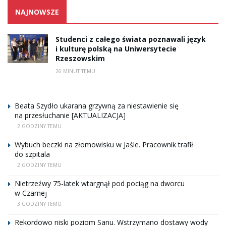
NAJNOWSZE
Studenci z całego świata poznawali język
i kulturę polską na Uniwersytecie
Rzeszowskim
26 MINUT TEMU
Beata Szydło ukarana grzywną za niestawienie się
na przesłuchanie [AKTUALIZACJA]
2 GODZINY TEMU
Wybuch beczki na złomowisku w Jaśle. Pracownik trafił
do szpitala
2 GODZINY TEMU
Nietrzeźwy 75-latek wtargnął pod pociąg na dworcu
w Czarnej
3 GODZINY TEMU
Rekordowo niski poziom Sanu. Wstrzymano dostawy wody